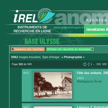
6962
images trouvées
, Type d'image :
« Photographie »
...
Page
322
de 349
1
319
320
6421
Fête des enfants. 190
1902
Madagascar, Île de
6422
Lépreux d' Ambohid