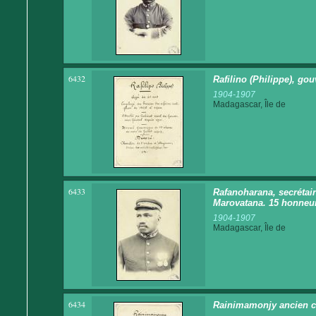
6432
Rafilino (Philippe), go
1904-1907
Madagascar, Île de
6433
Rafanoharana, secrétair
Marovatana. 15 honneu
1904-1907
Madagascar, Île de
6434
Rainimamonjy ancien ch