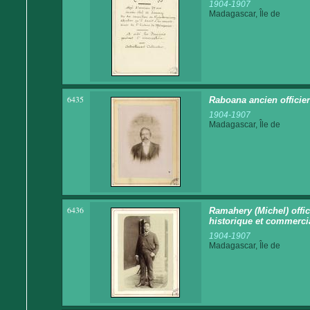
1904-1907
Madagascar, Île de
6435
Raboana ancien officie
1904-1907
Madagascar, Île de
6436
Ramahery (Michel) offi
historique et commerci
1904-1907
Madagascar, Île de