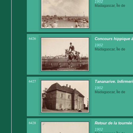
1902
Madagascar, Île de
6426
Concours hippique à
1902
Madagascar, Île de
6427
Tananarive. Infirmer
1902
Madagascar, Île de
6428
Retour de la tournée
1902