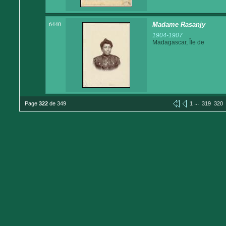
6440
Madame Rasanjy
1904-1907
Madagascar, Île de
...
Page
322
de 349
1
319
320