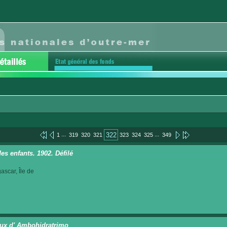
...
...
322
1
319
320
321
323
324
325
349
es enfants. 1902. Défilé
scar, Île de
ux d' Ambohidratrimo