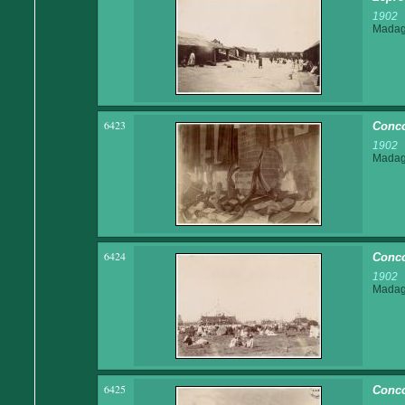
1902
Madaga
6423
Conco
1902
Madaga
6424
Conco
1902
Madaga
6425
Conco