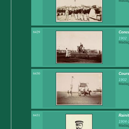
Madaga
6429
Conco
1902
Madaga
6430
Cours
1902
Madaga
6431
Raini
1904-
Madaga