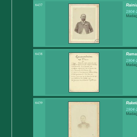
6437
Raini
1904-
Madaga
6438
Raman
1904-
Madaga
6439
Raket
1904-
Madaga