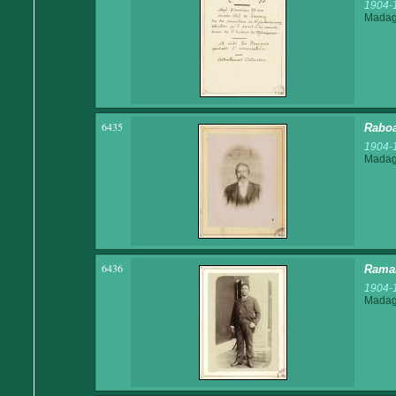
1904-
Madaga
6435
Raboa
1904-
Madaga
6436
Ramah
1904-
Madaga