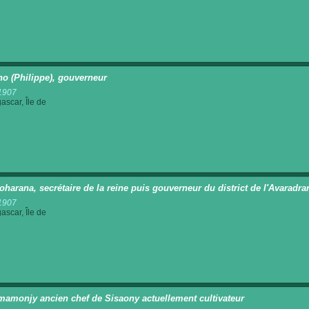
ino (Philippe), gouverneur
1907
scar, Île de
oharana, secrétaire de la reine puis gouverneur du district de l'Avarad
1907
scar, Île de
mamonjy ancien chef de Sisaony actuellement cultivateur