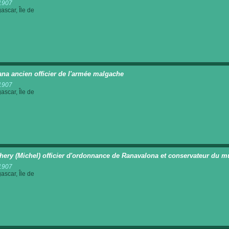
1907
scar, Île de
na ancien officier de l'armée malgache
1907
scar, Île de
ery (Michel) officier d'ordonnance de Ranavalona et conservateur du m
1907
scar, Île de