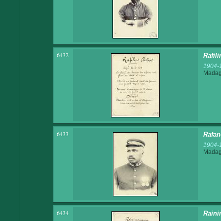
6432
Rafil
1904-
Madaga
6433
Rafan
1904-
Madaga
6434
Raini