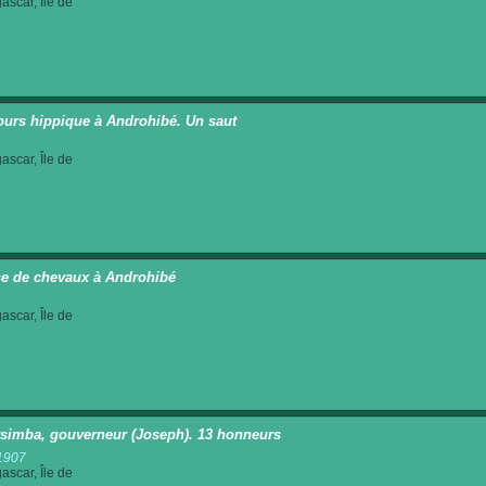
scar, Île de
urs hippique à Androhibé. Un saut
scar, Île de
e de chevaux à Androhibé
scar, Île de
tsimba, gouverneur (Joseph). 13 honneurs
1907
scar, Île de