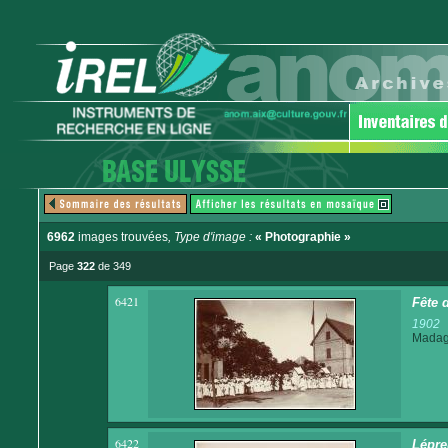
6962
images trouvées
, Type d'image :
« Photographie »
Page
322
de 349
6421
Fête d
1902
Madaga
6422
Lépre