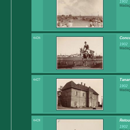
1902
Madaga
6426
Conco
1902
Madaga
6427
Tanan
1902
Madaga
6428
Retou
1902