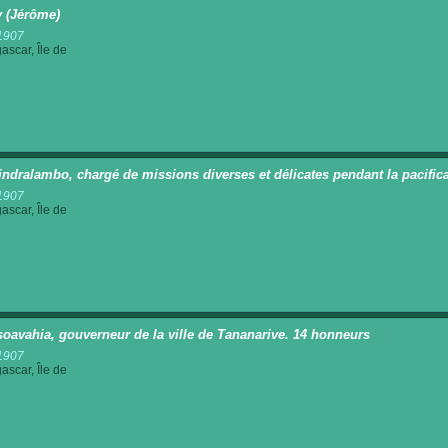
y (Jérôme)
1907
scar, Île de
indralambo, chargé de missions diverses et délicates pendant la pacific
1907
scar, Île de
soavahia, gouverneur de la ville de Tananarive. 14 honneurs
1907
scar, Île de