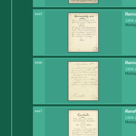
6445
Raini
1904-
Madaga
6446
Raini
1904-
Madaga
6447
Ranah
1904-
Madaga