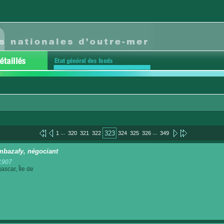
...
...
323
1
320
321
322
324
325
326
349
mbazafy, négociant
1907
scar, Île de