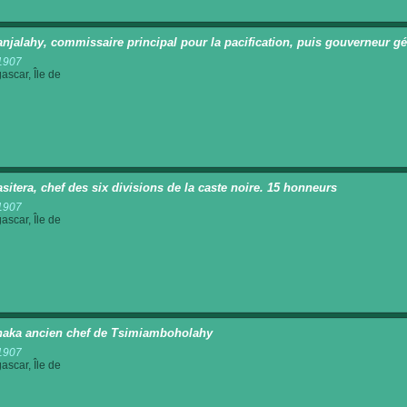
anjalahy, commissaire principal pour la pacification, puis gouverneur g
1907
scar, Île de
asitera, chef des six divisions de la caste noire. 15 honneurs
1907
scar, Île de
aka ancien chef de Tsimiamboholahy
1907
scar, Île de