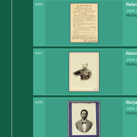
6456
Rafan
1904-
Madaga
6457
Ratsi
1904-
Madaga
6458
Rarij
1904-
Madaga