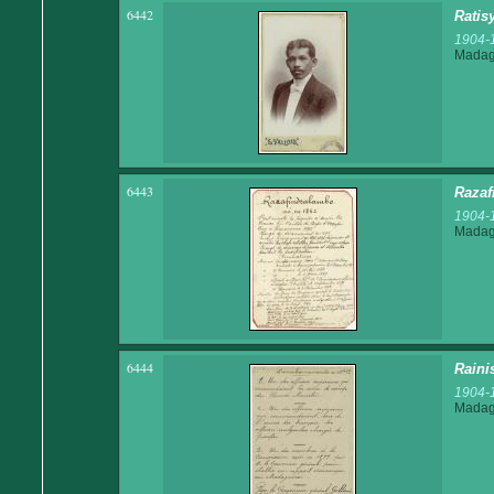
6442
Ratis
1904-
Madaga
6443
Razaf
1904-
Madaga
6444
Raini
1904-
Madaga