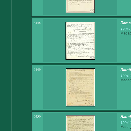
6448
Ramah
1904-
Madaga
6449
Raini
1904-
Madaga
6450
Raini
1904-
Madaga