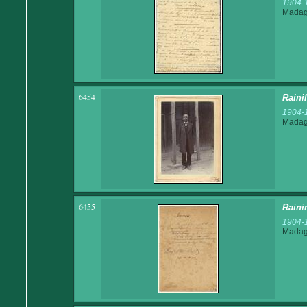
1904-
Madaga
6454
Raini
1904-
Madaga
6455
Raini
1904-
Madaga