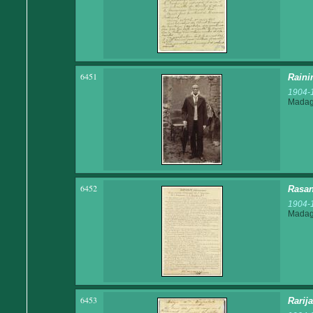
6451
Raini
1904-
Madaga
6452
Rasan
1904-
Madaga
6453
Rarij