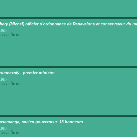
ery (Michel) officier d'ordonnance de Ranavalona et conservateur du m
1907
scar, Île de
tsimbazafy , premier ministre
1907
scar, Île de
ketamanga, ancien gouverneur. 13 honneurs
1907
scar, Île de