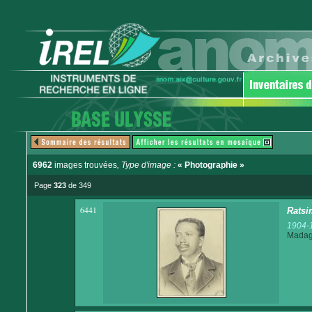
6962
images trouvées
, Type d'image :
« Photographie »
Page
323
de 349
6441
Ratsi
1904-
Madaga