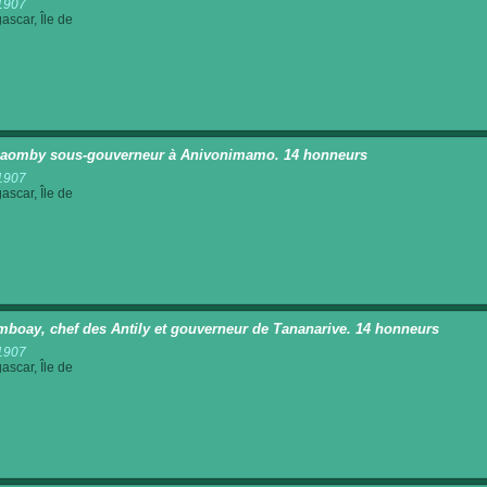
1907
scar, Île de
laomby sous-gouverneur à Anivonimamo. 14 honneurs
1907
scar, Île de
mboay, chef des Antily et gouverneur de Tananarive. 14 honneurs
1907
scar, Île de