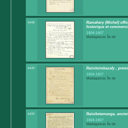
6448
Ramahery (Michel) offi
historique et commerci
1904-1907
Madagascar, Île de
6449
Rainitsimbazafy , premi
1904-1907
Madagascar, Île de
6450
Rainiketamanga, ancie
1904-1907
Madagascar, Île de