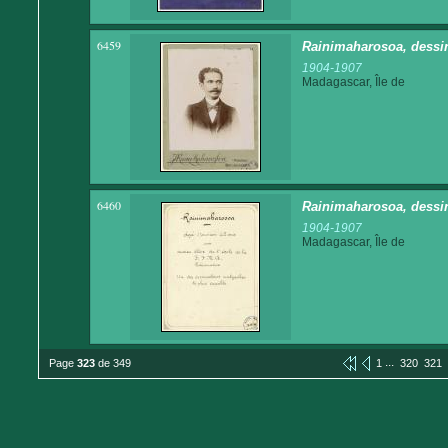
6459
Rainimaharosoa, dessi
1904-1907
Madagascar, Île de
6460
Rainimaharosoa, dessi
1904-1907
Madagascar, Île de
...
Page
323
de 349
1
320
321