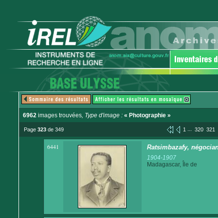
6962
images trouvées
, Type d'image :
« Photographie »
...
Page
323
de 349
1
320
321
6441
Ratsimbazafy, négocian
1904-1907
Madagascar, Île de