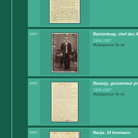
6451
Rainimboay, chef des A
1904-1907
Madagascar, Île de
6452
Rasanjy, gouverneur pri
1904-1907
Madagascar, Île de
6453
Rarija. 14 honneurs