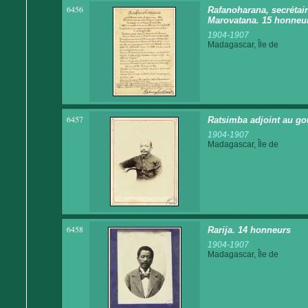
6456
Rafanoharana, secrétair
Marovatana. 15 honneu
1904-1907
Madagascar, Île de
6457
Ratsimba adjoint au go
1904-1907
Madagascar, Île de
6458
Rarija. 14 honneurs
1904-1907
Madagascar, Île de