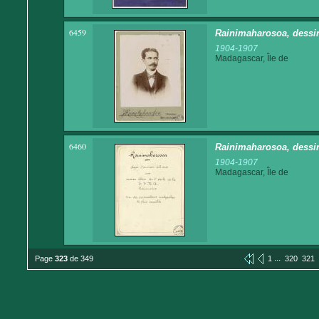
6459
Rainimaharosoa, dessi
1904-1907
Madagascar, Île de
6460
Rainimaharosoa, dessi
1904-1907
Madagascar, Île de
...
Page
323
de 349
1
320
321