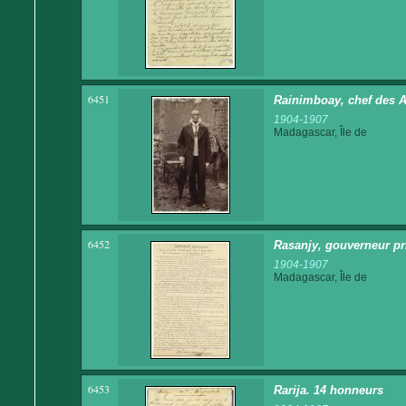
6451
Rainimboay, chef des A
1904-1907
Madagascar, Île de
6452
Rasanjy, gouverneur pri
1904-1907
Madagascar, Île de
6453
Rarija. 14 honneurs