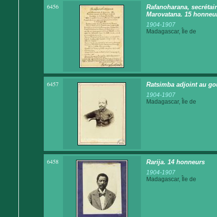
6456
Rafanoharana, secrétair
Marovatana. 15 honneu
1904-1907
Madagascar, Île de
6457
Ratsimba adjoint au go
1904-1907
Madagascar, Île de
6458
Rarija. 14 honneurs
1904-1907
Madagascar, Île de