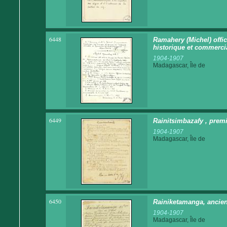
6448
Ramahery (Michel) offi
historique et commerci
1904-1907
Madagascar, Île de
6449
Rainitsimbazafy , premi
1904-1907
Madagascar, Île de
6450
Rainiketamanga, ancie
1904-1907
Madagascar, Île de