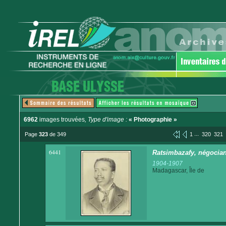
6962
images trouvées
, Type d'image :
« Photographie »
...
Page
323
de 349
1
320
321
6441
Ratsimbazafy, négocian
1904-1907
Madagascar, Île de