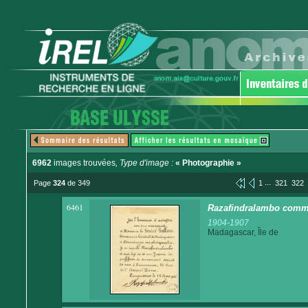
6962
images trouvées
, Type d'image :
« Photographie »
...
Page
324
de 349
1
321
322
6461
Razafindralambo comm
1904-1907
Madagascar, Île de