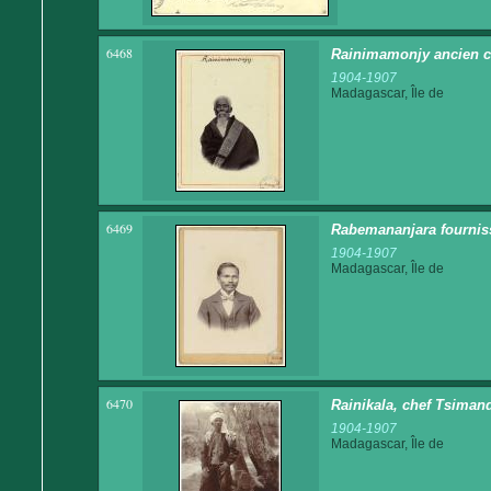
6468
Rainimamonjy ancien ch
1904-1907
Madagascar, Île de
6469
Rabemananjara fourniss
1904-1907
Madagascar, Île de
6470
Rainikala, chef Tsiman
1904-1907
Madagascar, Île de