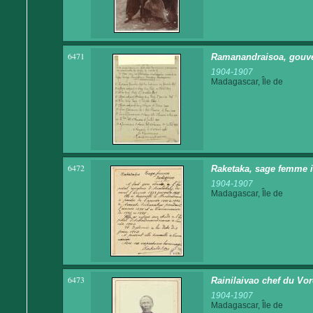
6471
Ramanandraisoa, gouve
1904-1907
Madagascar, Île de
6472
Raketaka, sage femme 
1904-1907
Madagascar, Île de
6473
Rainilaivao chef du Vo
1904-1907
Madagascar, Île de