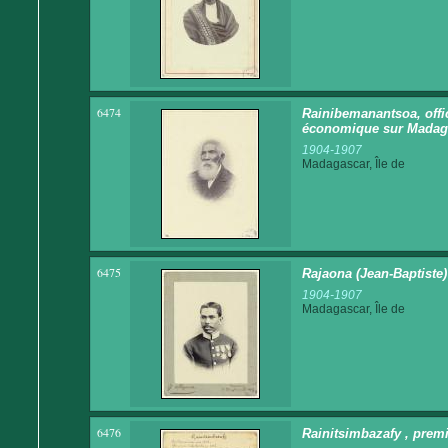
6474
Rainibemanantsoa, offi
économique sur Madaga
1904-1907
Madagascar, Île de
6475
Rajaona (Jean-Baptiste)
1904-1907
Madagascar, Île de
6476
Rainitsimbazafy , premi