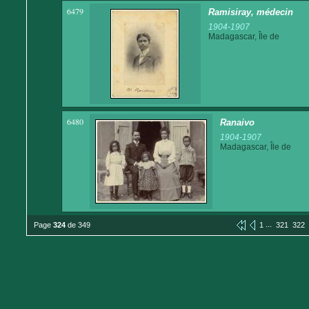
6479
Ramisiray, médecin
1904-1907
Madagascar, Île de
6480
Ranaivo
1904-1907
Madagascar, Île de
...
Page
324
de 349
1
321
322