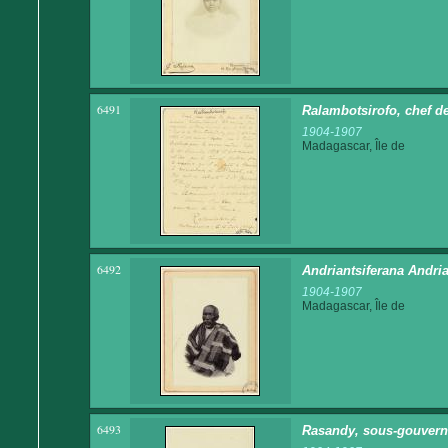
6491
Ralambotsirofo, chef de
1904-1907
Madagascar, Île de
6492
Andriantsiferana Andri
1904-1907
Madagascar, Île de
6493
Rasandy, sous-gouvern