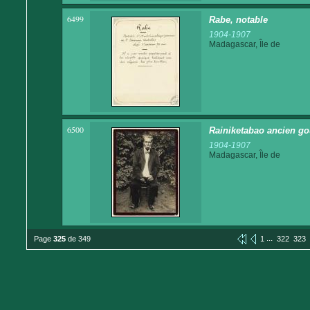
6499
Rabe, notable
1904-1907
Madagascar, Île de
6500
Rainiketabao ancien go
1904-1907
Madagascar, Île de
...
Page
325
de 349
1
322
323