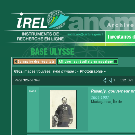
6962
images trouvées
, Type d'image :
« Photographie »
...
Page
325
de 349
1
322
323
6481
Rasanjy, gouverneur pri
1904-1907
Madagascar, Île de