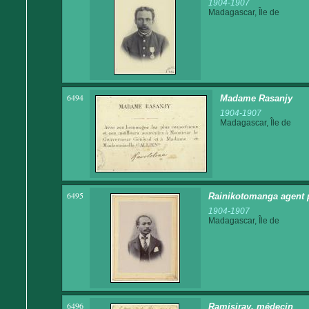
1904-1907
Madagascar, Île de
6494
Madame Rasanjy
1904-1907
Madagascar, Île de
6495
Rainikotomanga agent p
1904-1907
Madagascar, Île de
6496
Ramisiray, médecin