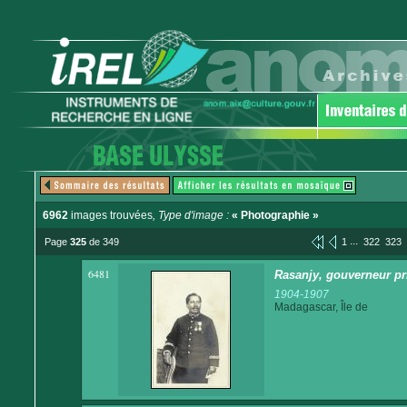
6962
images trouvées
, Type d'image :
« Photographie »
...
Page
325
de 349
1
322
323
6481
Rasanjy, gouverneur pri
1904-1907
Madagascar, Île de