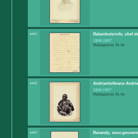
6491
Ralambotsirofo, chef de
1904-1907
Madagascar, Île de
6492
Andriantsiferana Andri
1904-1907
Madagascar, Île de
6493
Rasandy, sous-gouvern