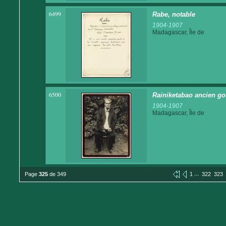
6499
Rabe, notable
1904-1907
Madagascar, Île de
6500
Rainiketabao ancien go
1904-1907
Madagascar, Île de
...
Page
325
de 349
1
322
323