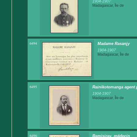
1904-1907
Madagascar, Île de
6494
Madame Rasanjy
1904-1907
Madagascar, Île de
6495
Rainikotomanga agent p
1904-1907
Madagascar, Île de
6496
Ramisiray, médecin