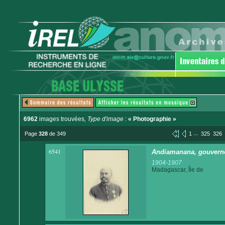
6962
images trouvées
, Type d'image :
« Photographie »
...
Page
328
de 349
1
325
326
6541
Andiamanana, gouverneu
1904-1907
Madagascar, Île de