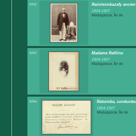
6542
Rainitsimbazafy ancien
1904-1907
Madagascar, Île de
6543
Madame Rafilino
1904-1907
Madagascar, Île de
6544
Ratsimba, conducteur
1904-1907
Madagascar, Île de