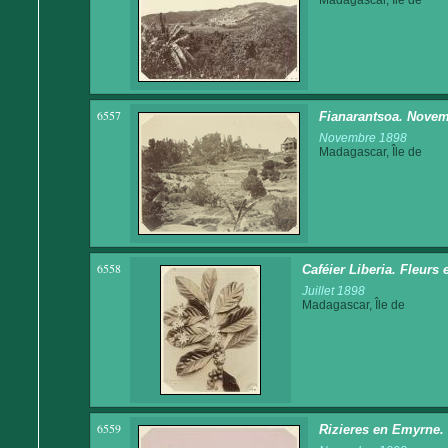
6557
Fianarantsoa. Novem
Novembre 1898
Madagascar, Île de
6558
Caféier Liberia. Fleurs e
Juillet 1898
Madagascar, Île de
6559
Rizieres en Emyrne.