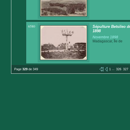
6580
Sépulture Betsileo 
1898
Novembre 1898
Madagascar, Île de
...
Page
329
de 349
1
326
327