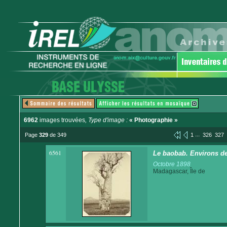
6962
images trouvées
, Type d'image :
« Photographie »
...
Page
329
de 349
1
326
327
6561
Le baobab. Environs de
Octobre 1898
Madagascar, Île de