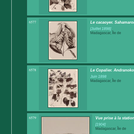
6577
Le cacaoyer. Sahamarona
[Juillet 1898]
Madagascar, Île de
6578
Le Copalier. Andranoko
Juin 1898
Madagascar, Île de
6579
Vue prise à la stati
[1904]
Madagascar, Île de