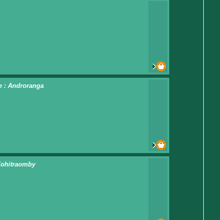
ce : Androranga
 Vohitraomby