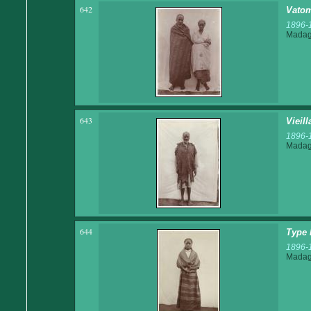
642
Vatom
1896-
Madaga
643
Vieill
1896-
Madaga
644
Type 
1896-
Madaga