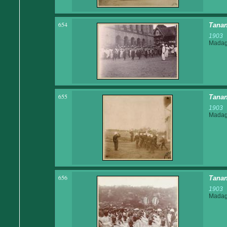
654
Tanan
1903
Madaga
655
Tanan
1903
Madaga
656
Tanan
1903
Madaga