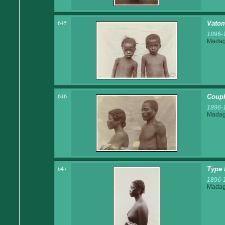
645
Vatom
1896-
Madaga
646
Coupl
1896-
Madaga
647
Type 
1896-
Madaga