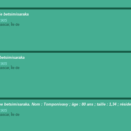
e betsimisaraka
1905
scar, Île de
betsimisaraka
1905
scar, Île de
 betsimisaraka. Nom : Tomponivavy ; âge : 80 ans ; taille : 1,34 ; rési
1905
scar, Île de