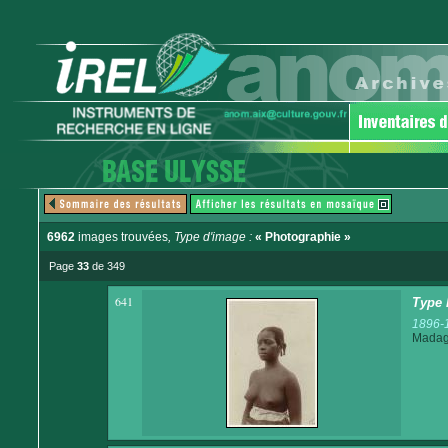
6962
images trouvées
, Type d'image :
« Photographie »
Page
33
de 349
641
Type 
1896-
Madaga