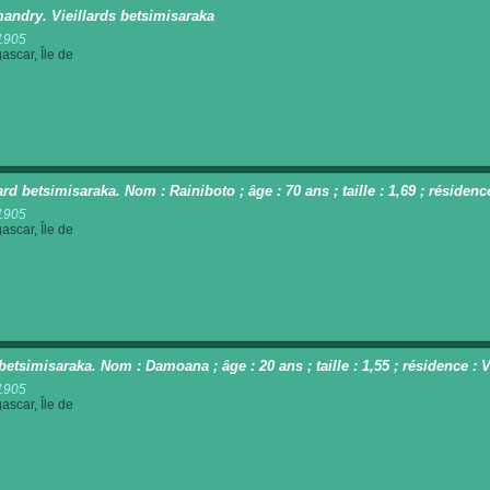
andry. Vieillards betsimisaraka
1905
scar, Île de
ard betsimisaraka. Nom : Rainiboto ; âge : 70 ans ; taille : 1,69 ; résiden
1905
scar, Île de
betsimisaraka. Nom : Damoana ; âge : 20 ans ; taille : 1,55 ; résidence :
1905
scar, Île de