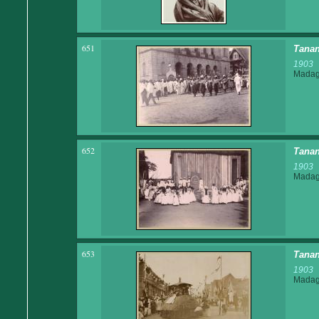
651
Tanan
1903
Madaga
652
Tanan
1903
Madaga
653
Tanan
1903
Madaga