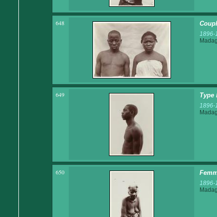
648
Coupl
1896-
Madaga
649
Type 
1896-
Madaga
650
Femme
1896-
Madaga