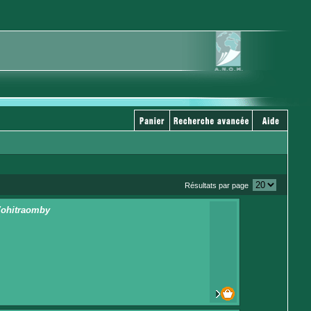
Résultats par page
 Vohitraomby