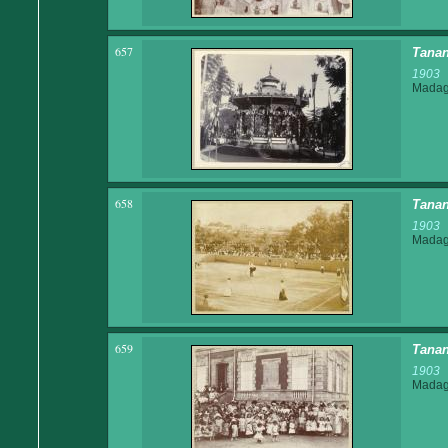
657
Tanan
1903
Madaga
658
Tanan
1903
Madaga
659
Tanan
1903
Madaga