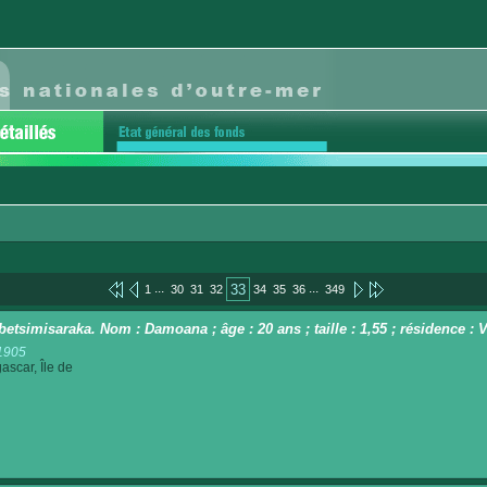
...
...
33
1
30
31
32
34
35
36
349
betsimisaraka. Nom : Damoana ; âge : 20 ans ; taille : 1,55 ; résidence :
1905
scar, Île de