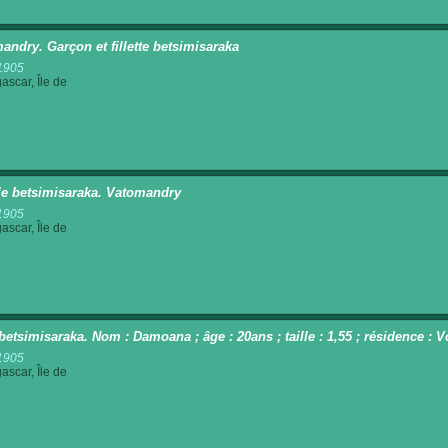
andry. Garçon et fillette betsimisaraka
1905
scar, Île de
e betsimisaraka. Vatomandry
1905
scar, Île de
betsimisaraka. Nom : Damoana ; âge : 20ans ; taille : 1,55 ; résidence : 
1905
scar, Île de