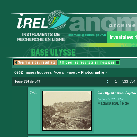
6962
images trouvées
, Type d'image :
« Photographie »
...
Page
336
de 349
1
333
334
6701
La région des Tapia
Novembre 1898
Madagascar, Île de