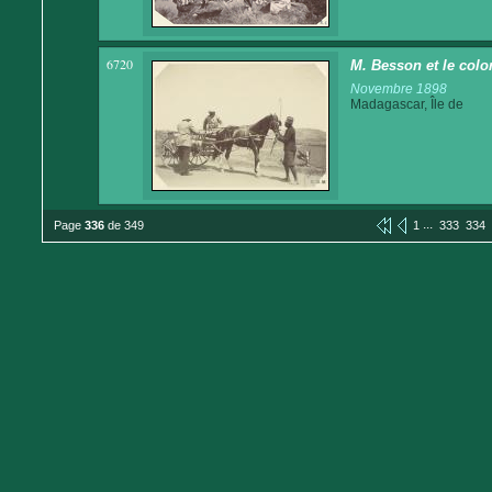
6720
M. Besson et le colo
Novembre 1898
Madagascar, Île de
...
Page
336
de 349
1
333
334