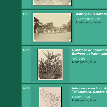
6711
Kabary du 11 novemb
11 novembre 1898
Madagascar, Île de
6712
Plantation de bananiers
Environs de Vatomandr
Août 1898
Madagascar, Île de
6713
Intisy ou caoutchouc A
Tsilamahana. Octobre 
Octobre 1898
Madagascar, Île de