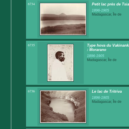
6734
Petit lac près de Ts
1896-1905
Madagascar, Île de
6735
Type hova du Vakinankara
: Morarano
1896-1905
Madagascar, Île de
6736
Le lac de Tritriva
1896-1905
Madagascar, Île de