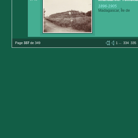
1896-1905
Madagascar, Île de
...
Page
337
de 349
1
334
335