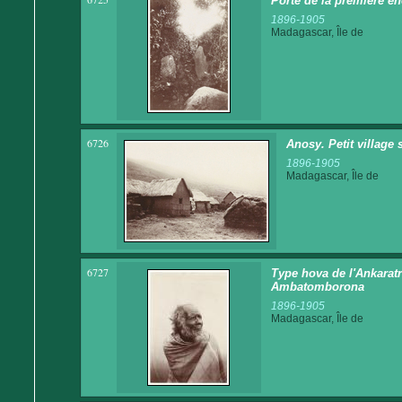
Porte de la première e
1896-1905
Madagascar, Île de
6726
Anosy. Petit village 
1896-1905
Madagascar, Île de
6727
Type hova de l'Ankaratra
Ambatomborona
1896-1905
Madagascar, Île de