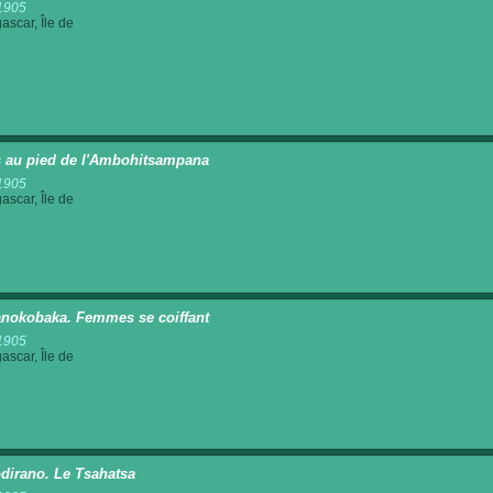
1905
scar, Île de
 au pied de l'Ambohitsampana
1905
scar, Île de
nokobaka. Femmes se coiffant
1905
scar, Île de
irano. Le Tsahatsa