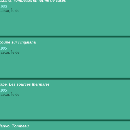
azaha. Tombeaux en forme de cases
1905
scar, Île de
coupé sur l'Ingalana
1905
scar, Île de
rabé. Les sources thermales
1905
scar, Île de
arivo. Tombeau