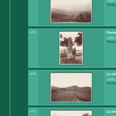
1896-
Madaga
6755
Pierr
1896-
Madaga
6756
La co
1896-
Madaga
6757
La po