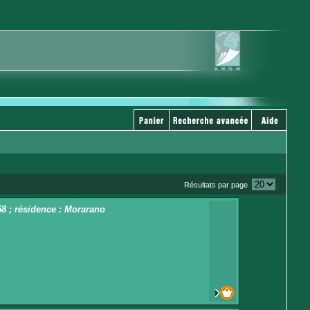
Résultats par page
58 ; résidence : Morarano