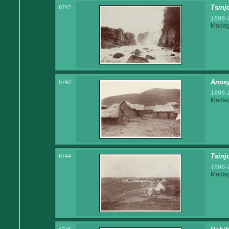
6742
Tsinj
1896-
Madaga
6743
Anosy
1896-
Madaga
6744
Tsinjo
1896-
Madaga