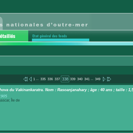
...
...
338
1
335
336
337
339
340
341
349
hova du Vakinankaratra. Nom : Rasoanjanahary ; âge : 40 ans ; taille : 1,
1905
scar, Île de