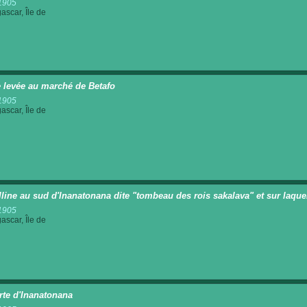
1905
scar, Île de
e levée au marché de Betafo
1905
scar, Île de
lline au sud d'Inanatonana dite "tombeau des rois sakalava" et sur laqu
1905
scar, Île de
rte d'Inanatonana