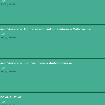
1905
scar, Île de
ons d'Antsirabé. Figure surmontant un tombeau à Mahazoarivo
1905
scar, Île de
ons d'Antsirabé. Tombeau hova à Ambohidravaka
1905
scar, Île de
oarivo. L'Onive
1905