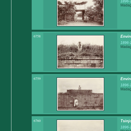
1896-
Madaga
6758
Envir
1896-
Madaga
6759
Envir
1896-
Madaga
6760
Tsinj
1896-