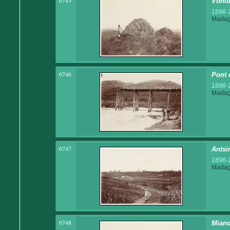
6745
Vohib
1896-
Madaga
6746
Pont 
1896-
Madaga
6747
Antsi
1896-
Madaga
6748
Miand