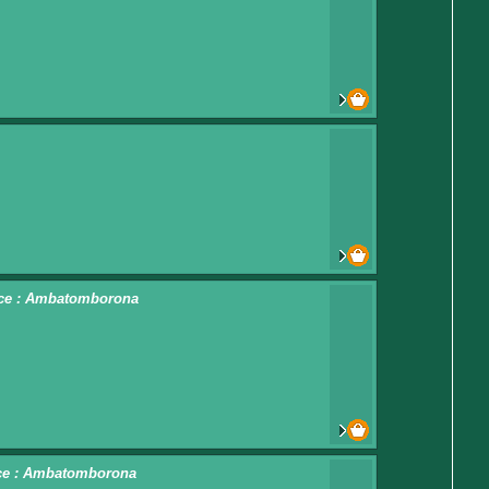
dence : Ambatomborona
dence : Ambatomborona