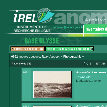
6962
images trouvées
, Type d'image :
« Photographie »
...
Page
340
de 349
1
337
338
6781
Antsirabé. Les sourc
1896-1905
Madagascar, Île de
6782
Préparation des rizi