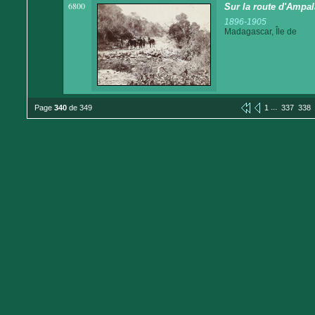
6800
Sur la route d'Ampa
1896-1905
Madagascar, Île de
...
Page
340
de 349
1
337
338