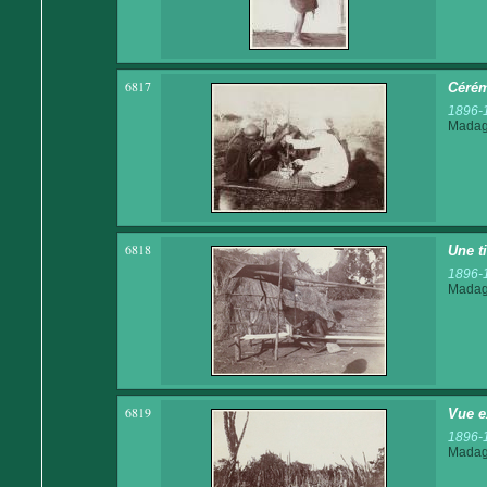
6817
Cérém
1896-
Madaga
6818
Une t
1896-
Madaga
6819
Vue e
1896-
Madaga