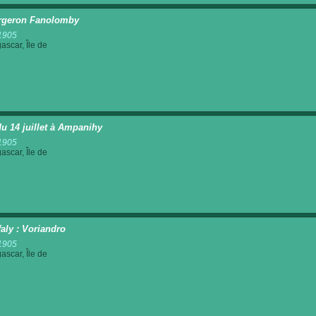
rgeron Fanolomby
1905
scar, Île de
du 14 juillet à Ampanihy
1905
scar, Île de
aly : Voriandro
1905
scar, Île de