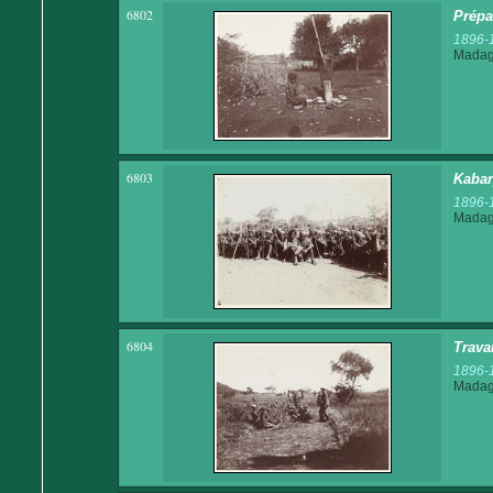
6802
Prépa
1896-
Madaga
6803
Kabar
1896-
Madaga
6804
Trava
1896-
Madaga