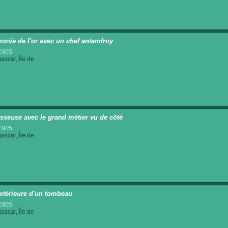
onie de l'or avec un chef antandroy
1905
scar, Île de
isseuse avec le grand métier vu de côté
1905
scar, Île de
xtérieure d'un tombeau
1905
scar, Île de