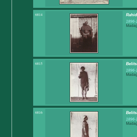
6814
Rahid
1896-
Madaga
6815
Belit
1896-
Madaga
6816
Belit
1896-
Madaga