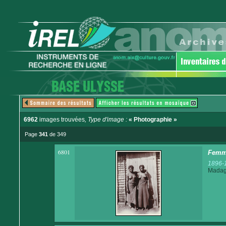
6962
images trouvées
, Type d'image :
« Photographie »
Page
341
de 349
6801
Femm
1896-
Madaga