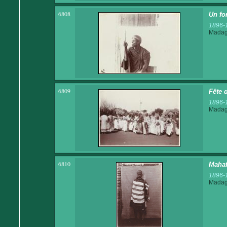
6808
Un fo
1896-
Madaga
6809
Fête 
1896-
Madaga
6810
Mahaf
1896-
Madaga