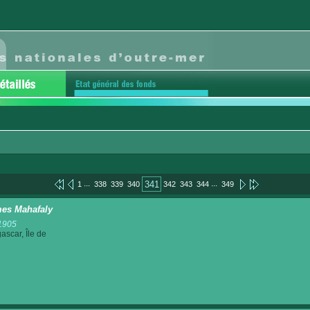
...
...
341
1
338
339
340
342
343
344
349
es Mahafaly
1905
scar, Île de