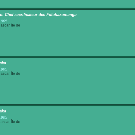
o. Chef sacrificateur des Folohazomanga
1905
scar, Île de
saka
1905
scar, Île de
saka
1905
scar, Île de