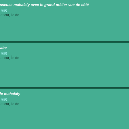
isseuse mahafaly avec le grand métier vue de côté
1905
scar, Île de
tabe
1905
scar, Île de
le mahafaly
1905
scar, Île de