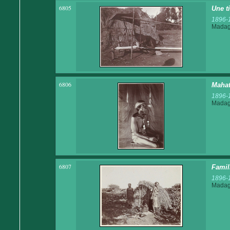
6805
Une t
1896-
Madaga
6806
Maha
1896-
Madaga
6807
Famil
1896-
Madaga