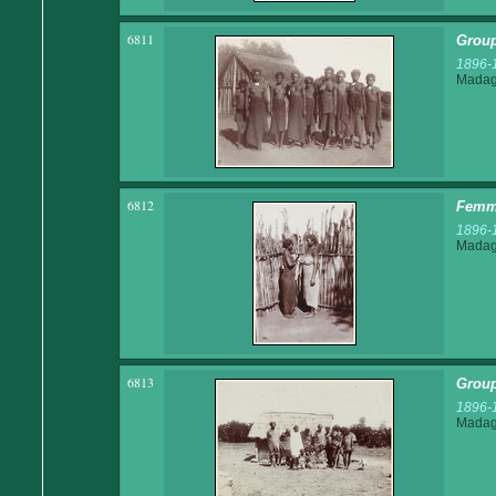
6811
Group
1896-
Madaga
6812
Femme
1896-
Madaga
6813
Group
1896-
Madaga