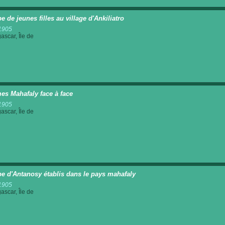
e de jeunes filles au village d'Ankiliatro
1905
scar, Île de
s Mahafaly face à face
1905
scar, Île de
e d'Antanosy établis dans le pays mahafaly
1905
scar, Île de