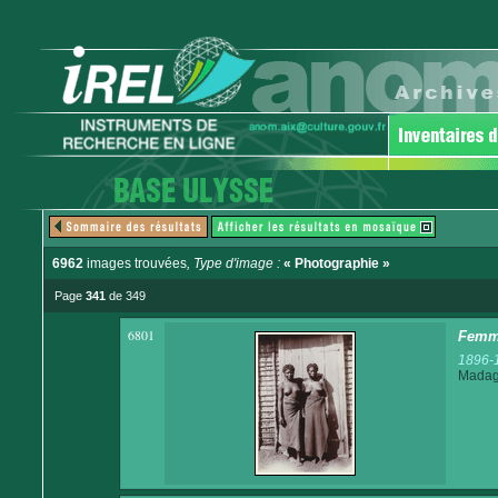
6962
images trouvées
, Type d'image :
« Photographie »
Page
341
de 349
6801
Femm
1896-
Madaga