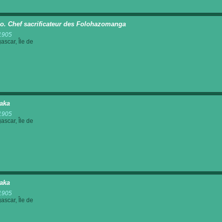
o. Chef sacrificateur des Folohazomanga
1905
scar, Île de
saka
1905
scar, Île de
saka
1905
scar, Île de