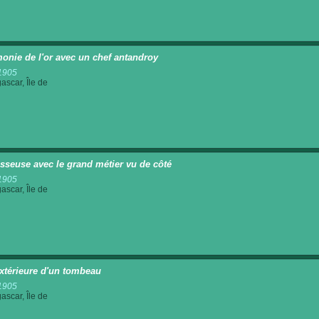
onie de l'or avec un chef antandroy
1905
scar, Île de
isseuse avec le grand métier vu de côté
1905
scar, Île de
xtérieure d'un tombeau
1905
scar, Île de