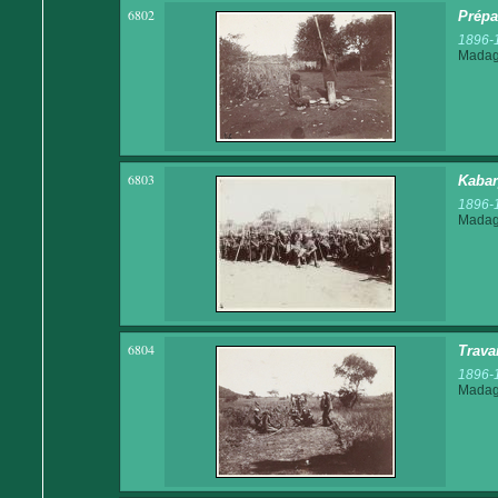
6802
Prépa
1896-
Madaga
6803
Kabar
1896-
Madaga
6804
Trava
1896-
Madaga