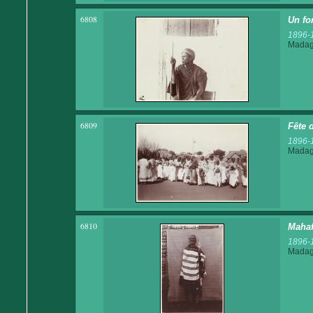
6808
Un fo
1896-
Madaga
6809
Fête 
1896-
Madaga
6810
Mahaf
1896-
Madaga