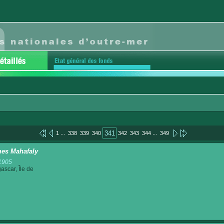
...
...
341
1
338
339
340
342
343
344
349
es Mahafaly
1905
scar, Île de