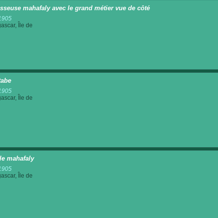
isseuse mahafaly avec le grand métier vue de côté
1905
scar, Île de
tabe
1905
scar, Île de
le mahafaly
1905
scar, Île de