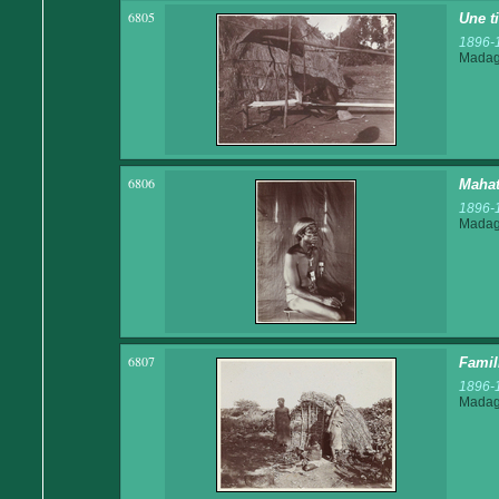
6805
Une t
1896-
Madaga
6806
Maha
1896-
Madaga
6807
Famil
1896-
Madaga