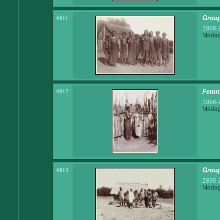
6811
Group
1896-
Madaga
6812
Femme
1896-
Madaga
6813
Group
1896-
Madaga