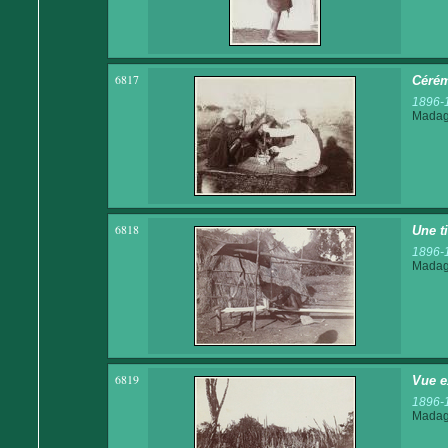
6817
Cérém
1896-
Madaga
6818
Une t
1896-
Madaga
6819
Vue e
1896-
Madaga