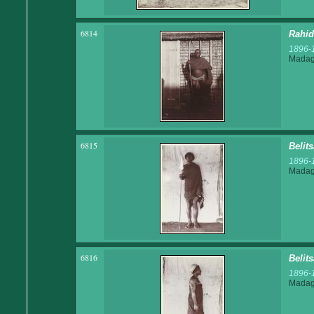
6814
Rahid
1896-
Madaga
6815
Belit
1896-
Madaga
6816
Belit
1896-
Madaga