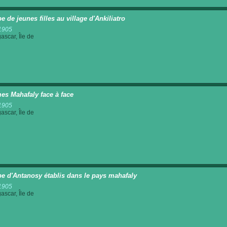
e de jeunes filles au village d'Ankiliatro
1905
scar, Île de
s Mahafaly face à face
1905
scar, Île de
e d'Antanosy établis dans le pays mahafaly
1905
scar, Île de