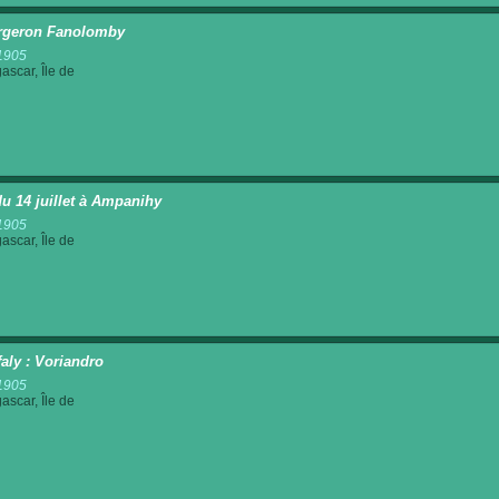
rgeron Fanolomby
1905
scar, Île de
du 14 juillet à Ampanihy
1905
scar, Île de
aly : Voriandro
1905
scar, Île de