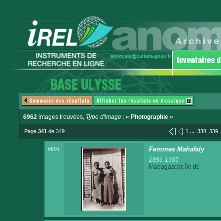
6962
images trouvées
, Type d'image :
« Photographie »
...
Page
341
de 349
1
338
339
6801
Femmes Mahafaly
1896-1905
Madagascar, Île de