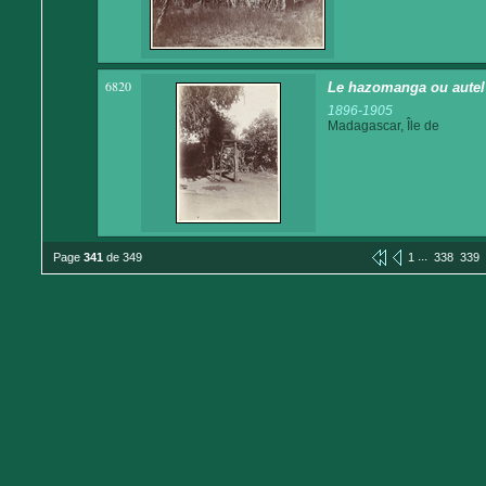
6820
Le hazomanga ou autel o
1896-1905
Madagascar, Île de
...
Page
341
de 349
1
338
339