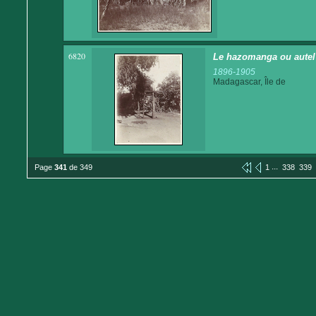
6820
Le hazomanga ou autel o
1896-1905
Madagascar, Île de
...
Page
341
de 349
1
338
339