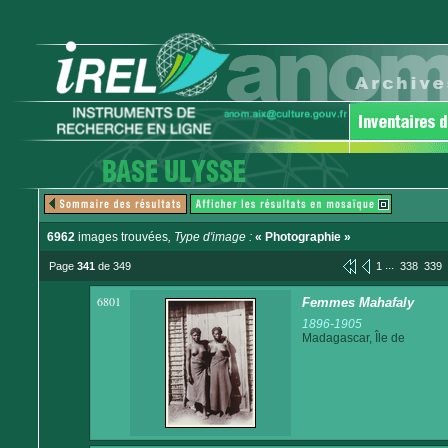
6962
images trouvées
, Type d'image :
« Photographie »
...
Page
341
de 349
1
338
339
6801
Femmes Mahafaly
1896-1905
Madagascar, Île de