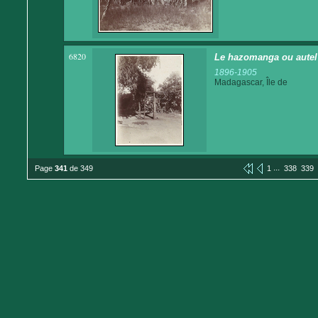
6820
Le hazomanga ou autel o
1896-1905
Madagascar, Île de
...
Page
341
de 349
1
338
339