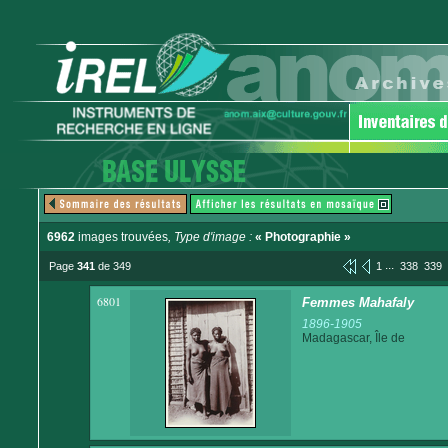
6962
images trouvées
, Type d'image :
« Photographie »
...
Page
341
de 349
1
338
339
6801
Femmes Mahafaly
1896-1905
Madagascar, Île de