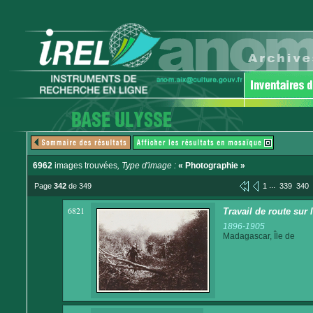
6962
images trouvées
, Type d'image :
« Photographie »
...
Page
342
de 349
1
339
340
6821
Travail de route sur
1896-1905
Madagascar, Île de