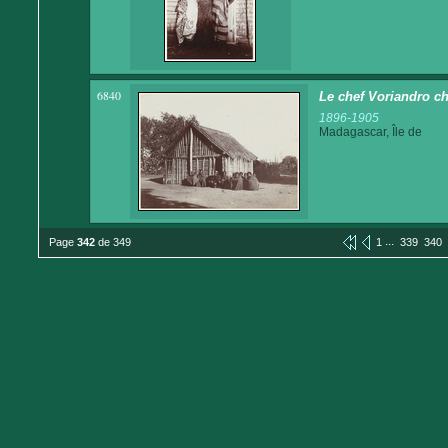
6840
Le chef Voriandro ch
1896-1905
Madagascar, Île de
...
Page
342
de 349
1
339
340