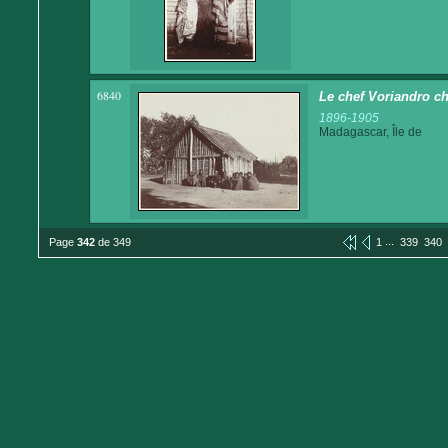
6840
Le chef Voriandro ch
1896-1905
Madagascar, Île de
...
Page
342
de 349
1
339
340