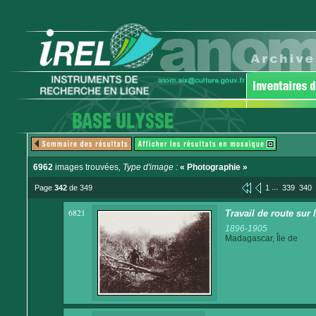
6962
images trouvées
, Type d'image :
« Photographie »
...
Page
342
de 349
1
339
340
6821
Travail de route sur
1896-1905
Madagascar, Île de