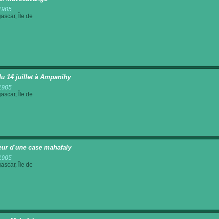
1905
scar, Île de
du 14 juillet à Ampanihy
1905
scar, Île de
ieur d'une case mahafaly
1905
scar, Île de