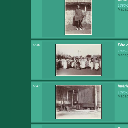
1896-
Madaga
6846
Fête 
1896-
Madaga
6847
Intér
1896-
Madaga