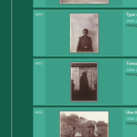
6854
Type 
1896-
Madaga
6855
Tsima
1896-
Madaga
6856
Une t
1896-
Madaga