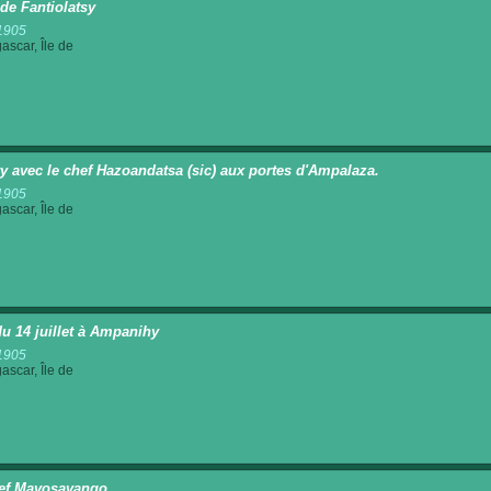
 de Fantiolatsy
1905
scar, Île de
y avec le chef Hazoandatsa (sic) aux portes d'Ampalaza.
1905
scar, Île de
du 14 juillet à Ampanihy
1905
scar, Île de
ef Mavosavango