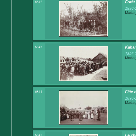
6842
Forêt
1896-
Madaga
6843
Kabar
1896-
Madaga
6844
Fête 
1896-
Madaga
6845
Le ch