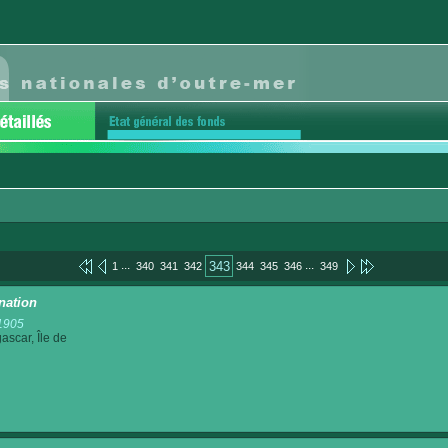
...
...
343
1
340
341
342
344
345
346
349
nation
1905
scar, Île de