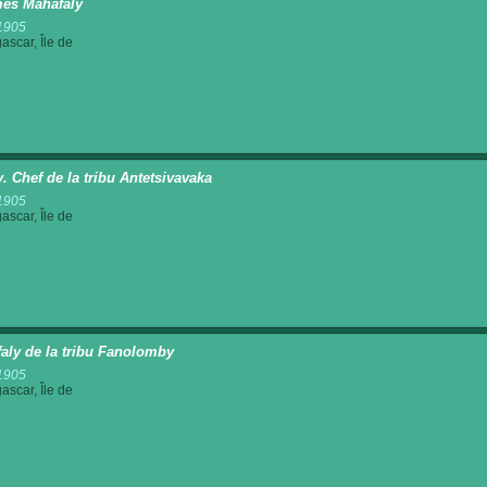
es Mahafaly
1905
scar, Île de
y. Chef de la tribu Antetsivavaka
1905
scar, Île de
aly de la tribu Fanolomby
1905
scar, Île de