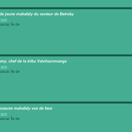
de jeune mahafaly du secteur de Betroky
1905
scar, Île de
my, chef de la tribu Valohazomanga
1905
scar, Île de
isseuse mahafaly vue de face
1905
scar, Île de