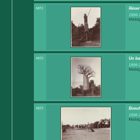
6851
Réser
1896-
Madaga
6852
Un ba
1896-
Madaga
6853
Boeuf
1896-
Madaga