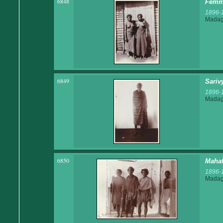
6848
Femm
1896-
Madaga
6849
Sariv
1896-
Madaga
6850
Mahaf
1896-
Madaga