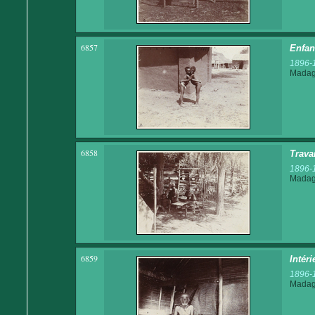
6857
Enfan
1896-
Madaga
6858
Trava
1896-
Madaga
6859
Intér
1896-
Madaga