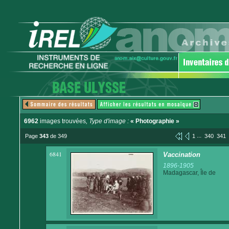
6962
images trouvées
, Type d'image :
« Photographie »
...
Page
343
de 349
1
340
341
6841
Vaccination
1896-1905
Madagascar, Île de