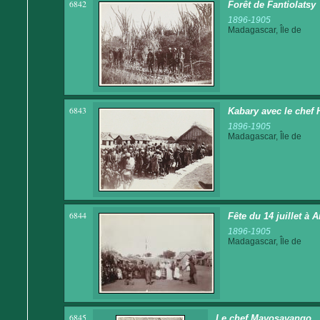
6842
Forêt de Fantiolatsy
1896-1905
Madagascar, Île de
6843
Kabary avec le chef 
1896-1905
Madagascar, Île de
6844
Fête du 14 juillet à
1896-1905
Madagascar, Île de
6845
Le chef Mavosavango