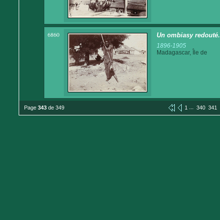
6860
Un ombiasy redouté
1896-1905
Madagascar, Île de
...
Page
343
de 349
1
340
341