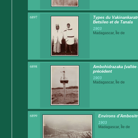
6897
Types du Vakinankaratr
Betsileo et de Tanala
1903
Madagascar, Île de
6898
Ambohidrazaka (vallée d
précédent
1903
Madagascar, Île de
6899
Environs d'Ambositra
1903
Madagascar, Île de