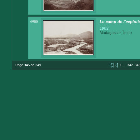
6900
Le camp de l'exploita
1903
Madagascar, Île de
...
Page
345
de 349
1
342
34