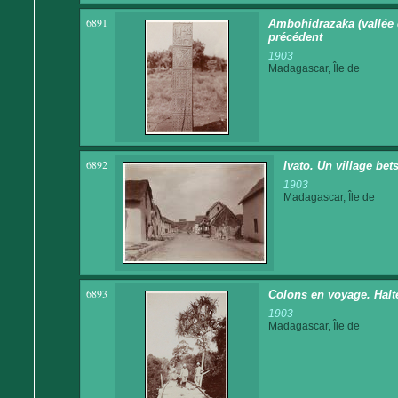
6891
Ambohidrazaka (vallée d
précédent
1903
Madagascar, Île de
6892
Ivato. Un village be
1903
Madagascar, Île de
6893
Colons en voyage. Halt
1903
Madagascar, Île de