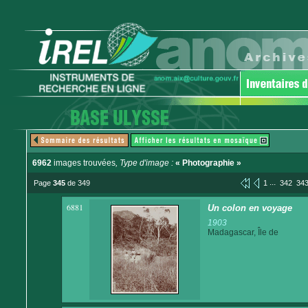
6962
images trouvées
, Type d'image :
« Photographie »
...
Page
345
de 349
1
342
34
6881
Un colon en voyage
1903
Madagascar, Île de