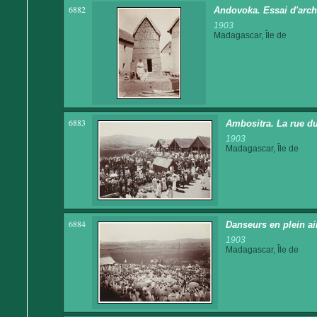
6882
Andovoka. Essai d'archi
1903
Madagascar, Île de
6883
Ambositra. La rue d
1903
Madagascar, Île de
6884
Danseurs en plein ai
1903
Madagascar, Île de