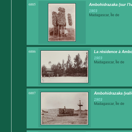
6885
Ambohidrazaka (sur l'Iv
1903
Madagascar, Île de
6886
La résidence à Ambo
1903
Madagascar, Île de
6887
Ambohidrazaka (vallé
1903
Madagascar, Île de