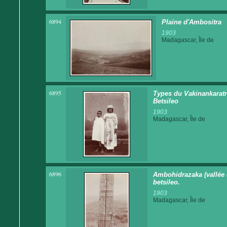
6894
Plaine d'Ambositra
1903
Madagascar, Île de
6895
Types du Vakinankaratra
Betsileo
1903
Madagascar, Île de
6896
Ambohidrazaka (vallée d
betsileo.
1903
Madagascar, Île de