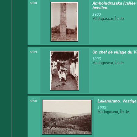
6888
Ambohidrazaka (vallée d
betsileo.
1903
Madagascar, Île de
6889
Un chef de village du V
1903
Madagascar, Île de
6890
Lakandrano. Vestiges 
1903
Madagascar, Île de