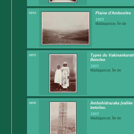
6894
Plaine d'Ambositra
1903
Madagascar, Île de
6895
Types du Vakinankaratra
Betsileo
1903
Madagascar, Île de
6896
Ambohidrazaka (vallée d
betsileo.
1903
Madagascar, Île de