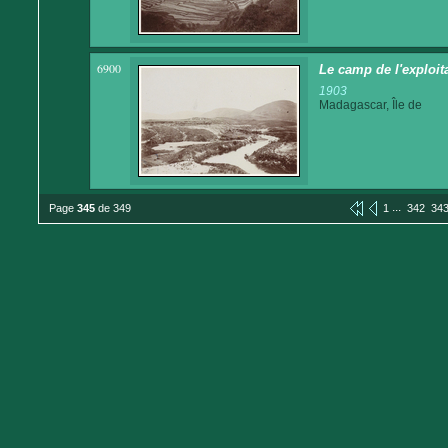
6900
Le camp de l'exploita
1903
Madagascar, Île de
...
Page
345
de 349
1
342
34