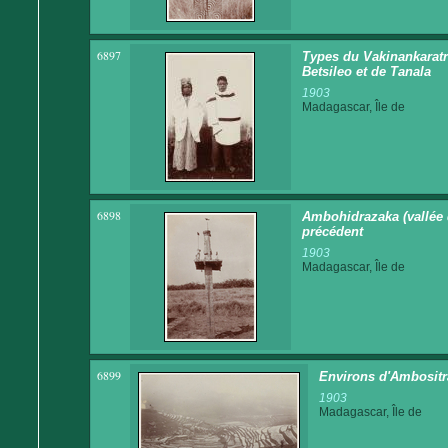
6897
Types du Vakinankaratr
Betsileo et de Tanala
1903
Madagascar, Île de
6898
Ambohidrazaka (vallée d
précédent
1903
Madagascar, Île de
6899
Environs d'Ambositra
1903
Madagascar, Île de