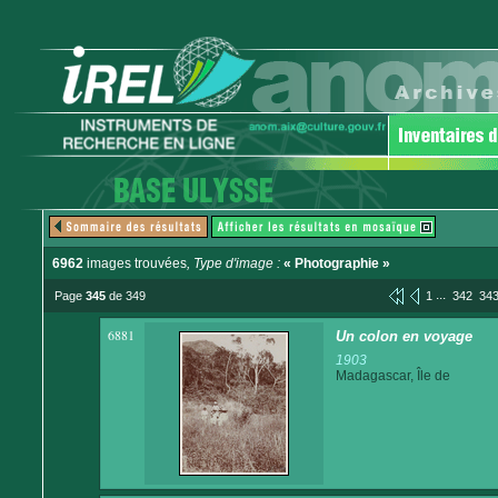
6962
images trouvées
, Type d'image :
« Photographie »
...
Page
345
de 349
1
342
34
6881
Un colon en voyage
1903
Madagascar, Île de