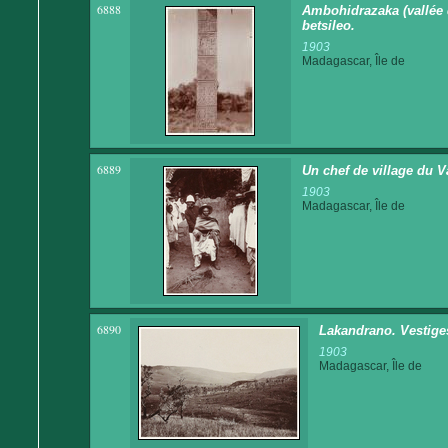
6888
Ambohidrazaka (vallée d
betsileo.
1903
Madagascar, Île de
6889
Un chef de village du V
1903
Madagascar, Île de
6890
Lakandrano. Vestiges 
1903
Madagascar, Île de