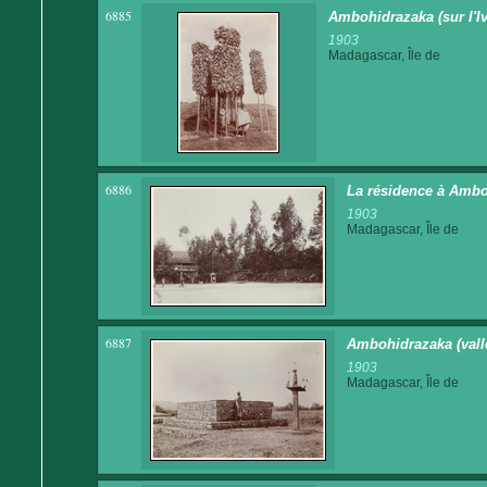
6885
Ambohidrazaka (sur l'Iv
1903
Madagascar, Île de
6886
La résidence à Ambo
1903
Madagascar, Île de
6887
Ambohidrazaka (vallé
1903
Madagascar, Île de