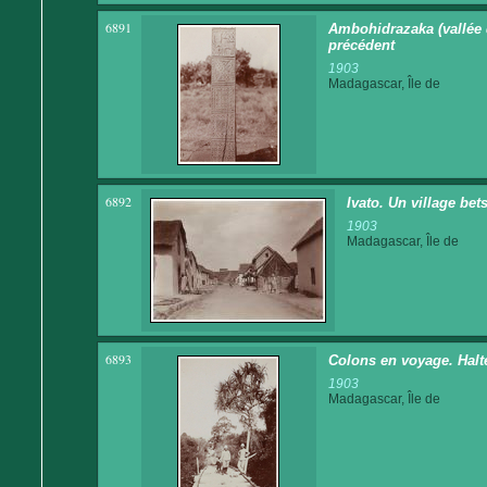
6891
Ambohidrazaka (vallée d
précédent
1903
Madagascar, Île de
6892
Ivato. Un village be
1903
Madagascar, Île de
6893
Colons en voyage. Halt
1903
Madagascar, Île de