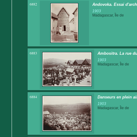
6882
Andovoka. Essai d'archi
1903
Madagascar, Île de
6883
Ambositra. La rue d
1903
Madagascar, Île de
6884
Danseurs en plein ai
1903
Madagascar, Île de