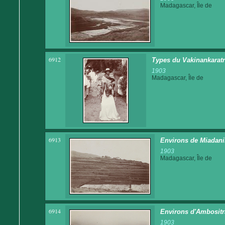
Madagascar, Île de
6912
Types du Vakinankaratra
1903
Madagascar, Île de
6913
Environs de Miadanim
1903
Madagascar, Île de
6914
Environs d'Ambositra
1903