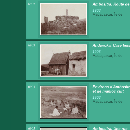
6902
Ambositra. Route de
1903
Madagascar, Île de
6903
Andovoka. Case bets
1903
Madagascar, Île de
6904
Environs d'Ambositra
et de manioc cuit
1903
Madagascar, Île de
6905
Ambositra. Une rue