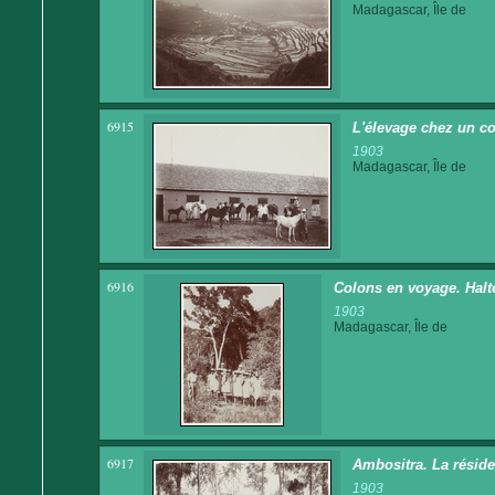
Madagascar, Île de
6915
L'élevage chez un c
1903
Madagascar, Île de
6916
Colons en voyage. Halt
1903
Madagascar, Île de
6917
Ambositra. La résid
1903