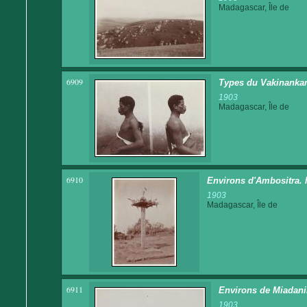
Madagascar, Île de
6909
Types du Vakinankar
1903
Madagascar, Île de
6910
Environs d'Ambositra. 
1903
Madagascar, Île de
6911
Environs de Miadanim
1903