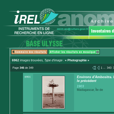
6962
images trouvées
, Type d'image :
« Photographie »
...
Page
346
de 349
1
343
6901
Environs d'Ambositra. 
le précédent
1903
Madagascar, Île de