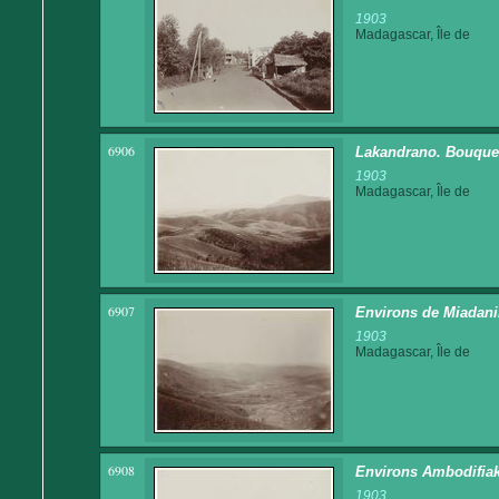
1903
Madagascar, Île de
6906
Lakandrano. Bouquets 
1903
Madagascar, Île de
6907
Environs de Miadan
1903
Madagascar, Île de
6908
Environs Ambodifia
1903