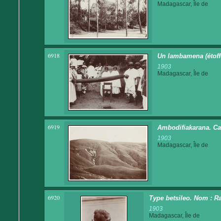
Madagascar, Île de
6918
Un lambamena (étoffe
1903
Madagascar, Île de
6919
Ambodifiakarana. C
1903
Madagascar, Île de
6920
Type betsileo. Nom : Raz
1903
Madagascar, Île de