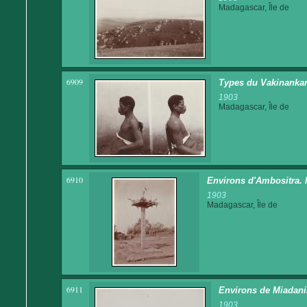
Madagascar, Île de
6909
Types du Vakinankar
1903
Madagascar, Île de
6910
Environs d'Ambositra. 
1903
Madagascar, Île de
6911
Environs de Miadanim
1903