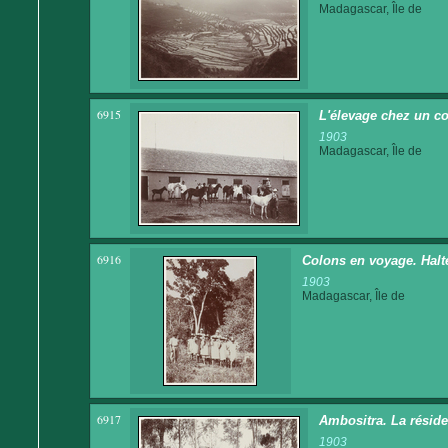
Madagascar, Île de
6915
L'élevage chez un c
1903
Madagascar, Île de
6916
Colons en voyage. Halt
1903
Madagascar, Île de
6917
Ambositra. La résid
1903