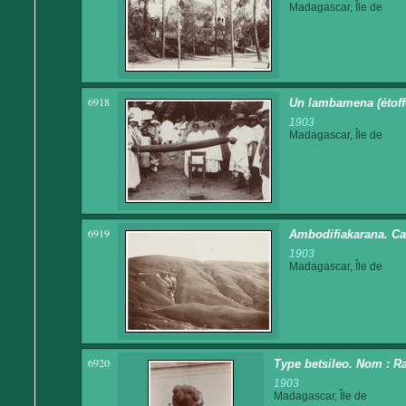
Madagascar, Île de
6918
Un lambamena (étoffe
1903
Madagascar, Île de
6919
Ambodifiakarana. C
1903
Madagascar, Île de
6920
Type betsileo. Nom : Raz
1903
Madagascar, Île de