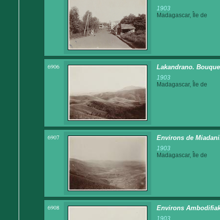
1903
Madagascar, Île de
6906
Lakandrano. Bouquets 
1903
Madagascar, Île de
6907
Environs de Miadan
1903
Madagascar, Île de
6908
Environs Ambodifia
1903