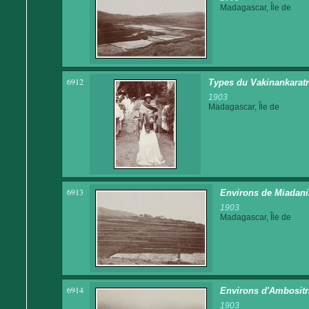
Madagascar, Île de
6912
Types du Vakinankaratra
1903
Madagascar, Île de
6913
Environs de Miadanim
1903
Madagascar, Île de
6914
Environs d'Ambositra
1903