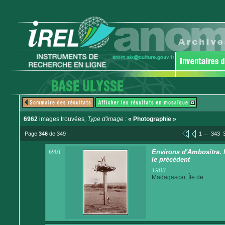
6962
images trouvées
, Type d'image :
« Photographie »
...
Page
346
de 349
1
343
6901
Environs d'Ambositra. 
le précédent
1903
Madagascar, Île de