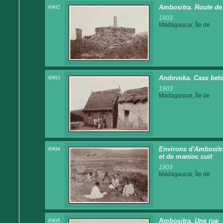
6902
Ambositra. Route de
1903
Madagascar, Île de
6903
Andovoka. Case bets
1903
Madagascar, Île de
6904
Environs d'Ambositra
et de manioc cuit
1903
Madagascar, Île de
6905
Ambositra. Une rue