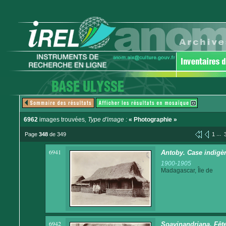
6962
images trouvées
, Type d'image :
« Photographie »
...
Page
348
de 349
1
6941
Antoby. Case indigè
1900-1905
Madagascar, Île de
6942
Soavinandriana. Fête