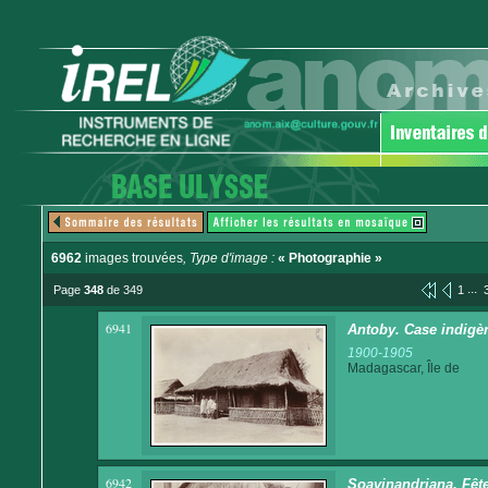
6962
images trouvées
, Type d'image :
« Photographie »
...
Page
348
de 349
1
6941
Antoby. Case indigè
1900-1905
Madagascar, Île de
6942
Soavinandriana. Fête