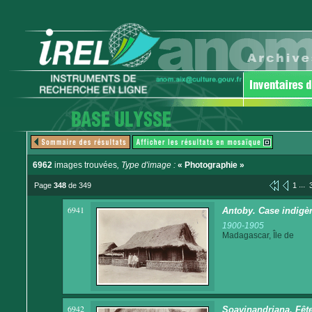
6962
images trouvées
, Type d'image :
« Photographie »
...
Page
348
de 349
1
6941
Antoby. Case indigè
1900-1905
Madagascar, Île de
6942
Soavinandriana. Fête