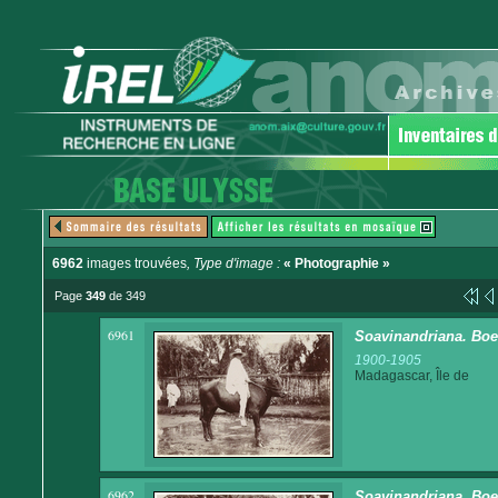
6962
images trouvées
, Type d'image :
« Photographie »
Page
349
de 349
6961
Soavinandriana. Boe
1900-1905
Madagascar, Île de
6962
Soavinandriana. Boe