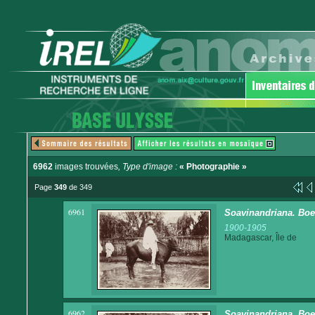
6962
images trouvées
, Type d'image :
« Photographie »
Page
349
de 349
6961
Soavinandriana. Boe
1900-1905
Madagascar, Île de
6962
Soavinandriana. Boe