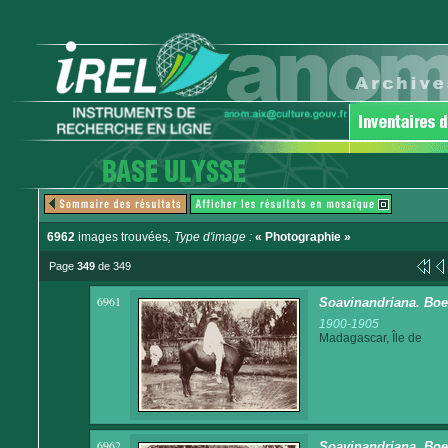
6962
images trouvées
, Type d'image :
« Photographie »
Page
349
de 349
6961
Soavinandriana. Boe
1900-1905
Madagascar, Île de
6962
Soavinandriana. Boe