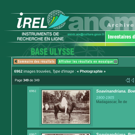
6962
images trouvées
, Type d'image :
« Photographie »
Page
349
de 349
6961
Soavinandriana. Boe
1900-1905
Madagascar, Île de
6962
Soavinandriana. Boe