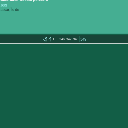
1905
scar, Île de
...
349
1
346
347
348