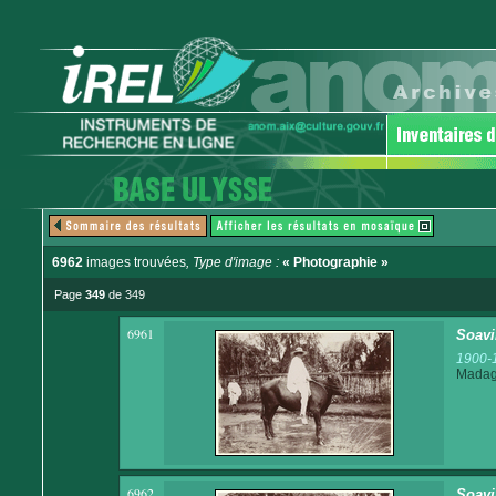
6962
images trouvées
, Type d'image :
« Photographie »
Page
349
de 349
6961
Soavi
1900-
Madaga
6962
Soavi