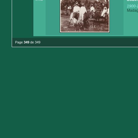
1900-
Madaga
Page
349
de 349