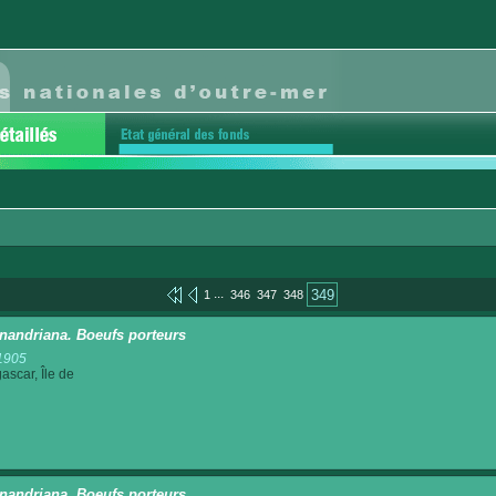
...
349
1
346
347
348
nandriana. Boeufs porteurs
1905
scar, Île de
nandriana. Boeufs porteurs