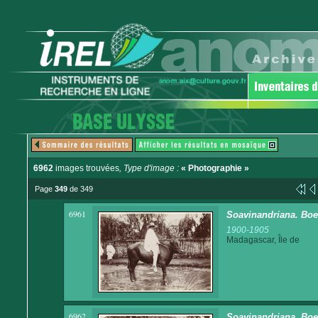
6962
images trouvées
, Type d'image :
« Photographie »
Page
349
de 349
6961
Soavinandriana. Boe
1900-1905
Madagascar, Île de
6962
Soavinandriana. Boe