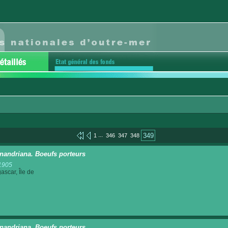
...
349
1
346
347
348
nandriana. Boeufs porteurs
1905
scar, Île de
nandriana. Boeufs porteurs