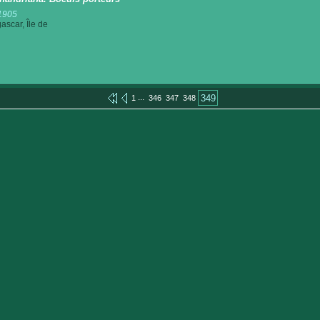
1905
scar, Île de
...
349
1
346
347
348