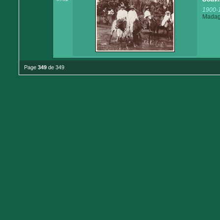
1900-
Madaga
Page
349
de 349