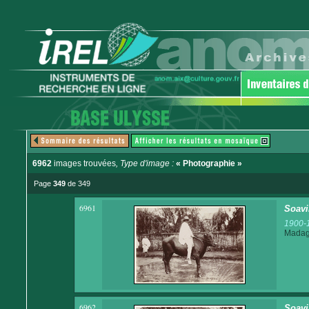
6962
images trouvées
, Type d'image :
« Photographie »
Page
349
de 349
6961
Soavi
1900-
Madaga
6962
Soavi