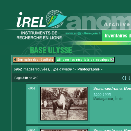
6962
images trouvées
, Type d'image :
« Photographie »
Page
349
de 349
6961
Soavinandriana. Boe
1900-1905
Madagascar, Île de
6962
Soavinandriana. Boe