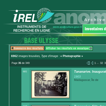
6962
images trouvées
, Type d'image :
« Photographie »
...
Page
35
de 349
1
32
3
681
Tananarive. Inaugur
1903
Madagascar, Île de