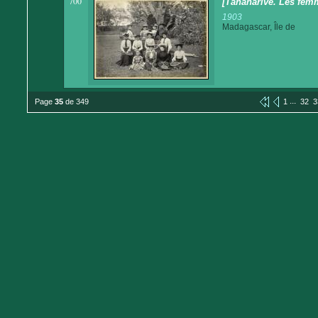
700
[Tananarive. Les fem
1903
Madagascar, Île de
...
Page
35
de 349
1
32
3