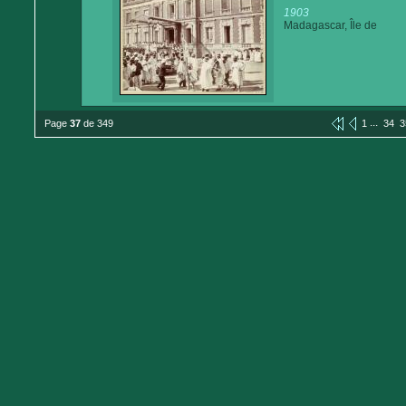
1903
Madagascar, Île de
...
Page
37
de 349
1
34
3