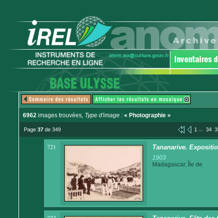
6962
images trouvées
, Type d'image :
« Photographie »
...
Page
37
de 349
1
34
3
721
Tananarive. Expositi
1903
Madagascar, Île de
722