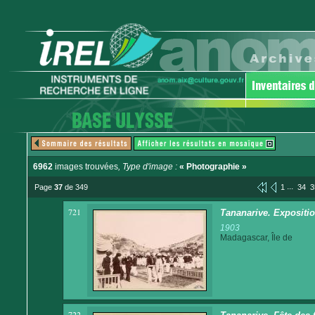
6962
images trouvées
, Type d'image :
« Photographie »
...
Page
37
de 349
1
34
3
721
Tananarive. Expositi
1903
Madagascar, Île de
722