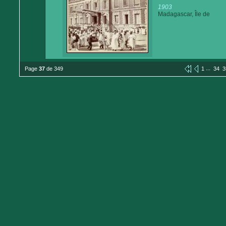
1903
Madagascar, Île de
...
Page
37
de 349
1
34
3