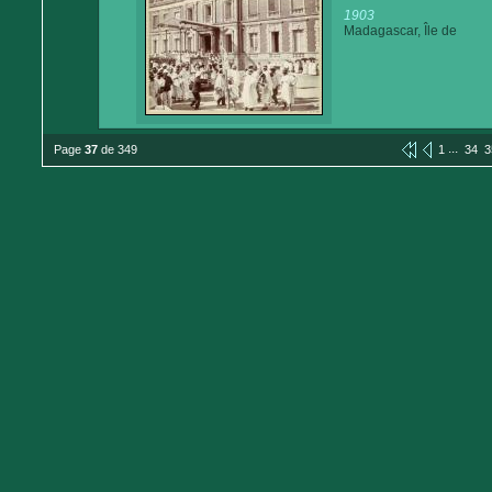
1903
Madagascar, Île de
...
Page
37
de 349
1
34
3