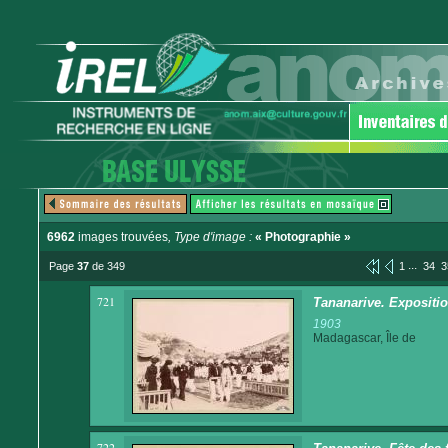
6962
images trouvées
, Type d'image :
« Photographie »
...
Page
37
de 349
1
34
3
721
Tananarive. Expositi
1903
Madagascar, Île de
722