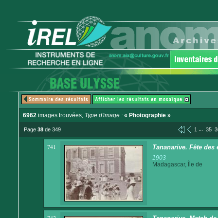
6962
images trouvées
, Type d'image :
« Photographie »
...
Page
38
de 349
1
35
3
741
Tananarive. Fête des 
1903
Madagascar, Île de
742