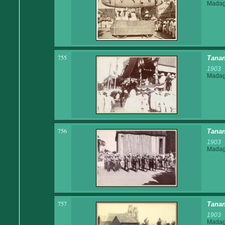
Madaga
755
Tanan
1903
Madaga
756
Tanan
1903
Madaga
757
Tanan
1903
Madaga