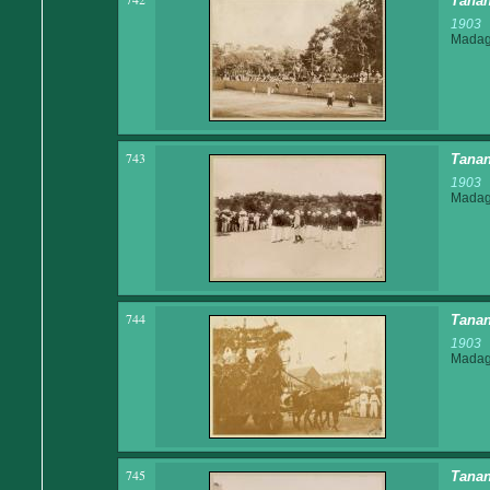
Tanan
1903
Madaga
743
Tanan
1903
Madaga
744
Tanan
1903
Madaga
745
Tanan