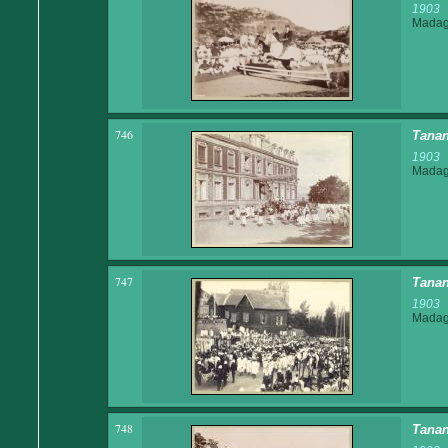
1903
Madaga
746
Tanan
1903
Madaga
747
Tanan
1903
Madaga
748
Tanan