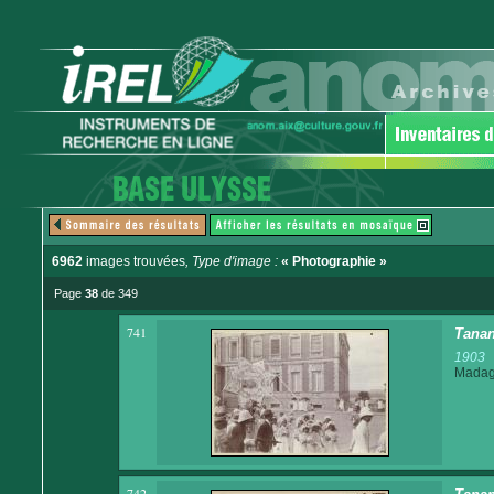
6962
images trouvées
, Type d'image :
« Photographie »
Page
38
de 349
741
Tanan
1903
Madaga
742