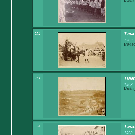
Madaga
752
Tanan
1903
Madaga
753
Tanan
1903
Madaga
754
Tanan
1903