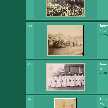
758
Tanan
1903
Madaga
759
Tanan
1903
Madaga
760
Amboh
1897
Madaga