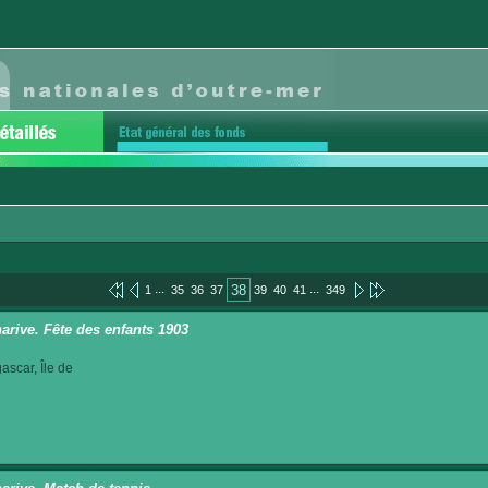
...
...
38
1
35
36
37
39
40
41
349
arive. Fête des enfants 1903
scar, Île de