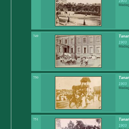
1903
Madaga
749
Tanan
1903
Madaga
750
Tanan
1903
Madaga
751
Tanan
1903