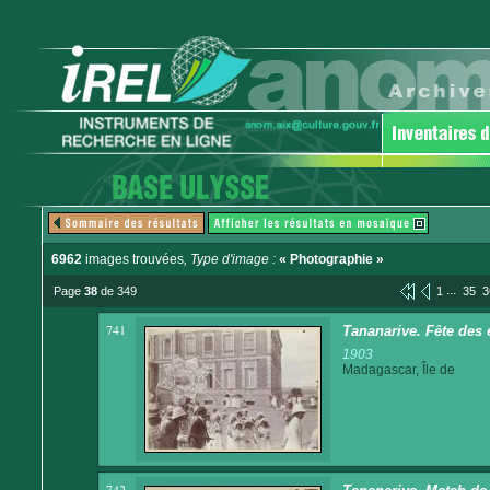
6962
images trouvées
, Type d'image :
« Photographie »
...
Page
38
de 349
1
35
3
741
Tananarive. Fête des 
1903
Madagascar, Île de
742