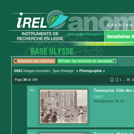
6962
images trouvées
, Type d'image :
« Photographie »
...
Page
38
de 349
1
35
3
741
Tananarive. Fête des 
1903
Madagascar, Île de
742