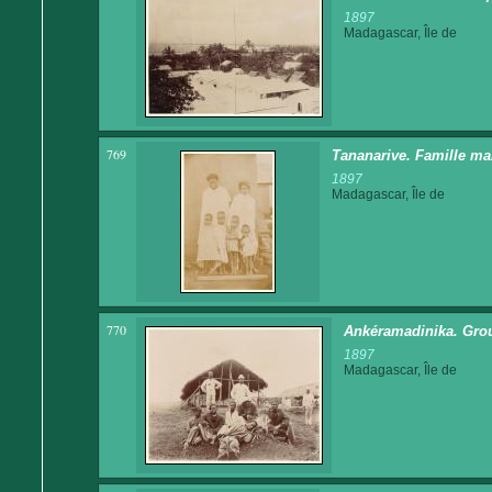
1897
Madagascar, Île de
769
Tananarive. Famille malg
1897
Madagascar, Île de
770
Ankéramadinika. Grou
1897
Madagascar, Île de