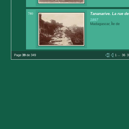
780
Tananarive. La rue d
1897
Madagascar, Île de
...
Page
39
de 349
1
36
3