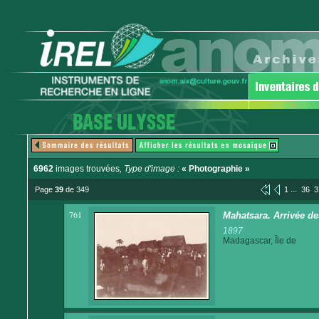
6962
images trouvées
, Type d'image :
« Photographie »
...
Page
39
de 349
1
36
3
761
Mahatsara. Arrivée des
1897
Madagascar, Île de