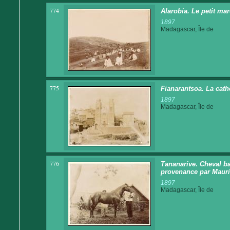
774
Alarobia. Le petit mar
1897
Madagascar, Île de
775
Fianarantsoa. La cath
1897
Madagascar, Île de
776
Tananarive. Cheval ba
provenance par Mauri
1897
Madagascar, Île de