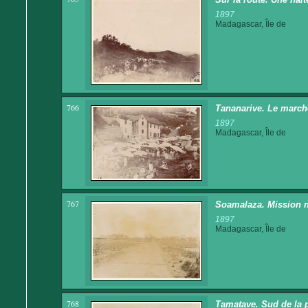
1897
Madagascar, Île de
766
Tananarive. Le march
1897
Madagascar, Île de
767
Soamalaza. Mission 
1897
Madagascar, Île de
768
Tamatave. Sud de la p