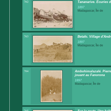
762
Tananarive. Ecuries 
1897
Madagascar, Île de
763
Betafo. Village d'And
1897
Madagascar, Île de
764
Ambohimalazalé. Pierre
jouant au Fanorona
1897
Madagascar, Île de
765
Sur la route. Une hal