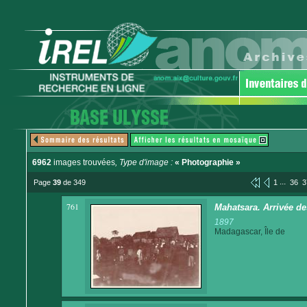
6962
images trouvées
, Type d'image :
« Photographie »
...
Page
39
de 349
1
36
3
761
Mahatsara. Arrivée des
1897
Madagascar, Île de