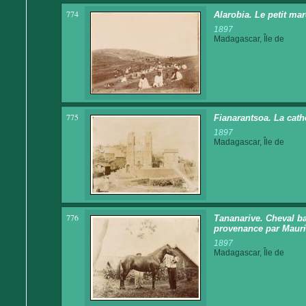
774
Alarobia. Le petit mar
1897
Madagascar, Île de
775
Fianarantsoa. La cath
1897
Madagascar, Île de
776
Tananarive. Cheval ba
provenance par Mauri
1897
Madagascar, Île de