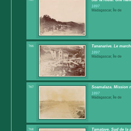
1897
Madagascar, Île de
766
Tananarive. Le march
1897
Madagascar, Île de
767
Soamalaza. Mission 
1897
Madagascar, Île de
768
Tamatave. Sud de la p