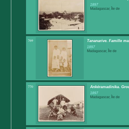
1897
Madagascar, Île de
769
Tananarive. Famille malg
1897
Madagascar, Île de
770
Ankéramadinika. Grou
1897
Madagascar, Île de