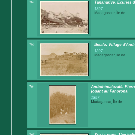
762
Tananarive. Ecuries 
1897
Madagascar, Île de
763
Betafo. Village d'And
1897
Madagascar, Île de
764
Ambohimalazalé. Pierre
jouant au Fanorona
1897
Madagascar, Île de
765
Sur la route. Une hal