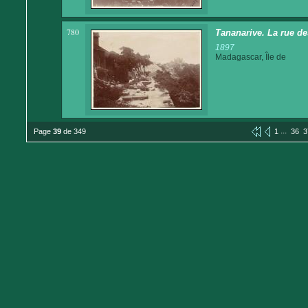
780
Tananarive. La rue d
1897
Madagascar, Île de
...
Page
39
de 349
1
36
3