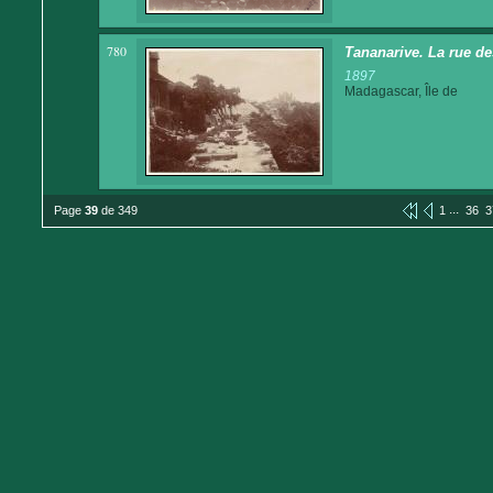
780
Tananarive. La rue d
1897
Madagascar, Île de
...
Page
39
de 349
1
36
3