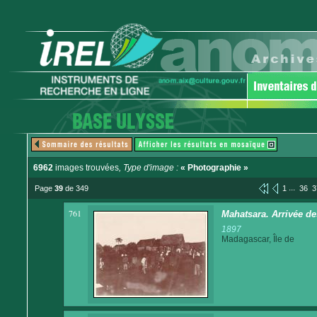
6962
images trouvées
, Type d'image :
« Photographie »
...
Page
39
de 349
1
36
3
761
Mahatsara. Arrivée des
1897
Madagascar, Île de