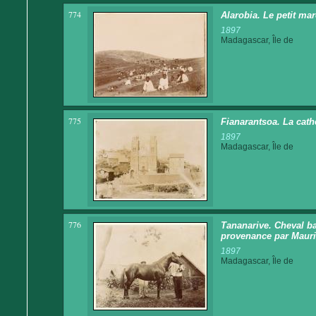
774
Alarobia. Le petit mar
1897
Madagascar, Île de
775
Fianarantsoa. La cath
1897
Madagascar, Île de
776
Tananarive. Cheval ba
provenance par Mauri
1897
Madagascar, Île de