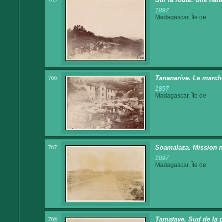
1897
Madagascar, Île de
766
Tananarive. Le march
1897
Madagascar, Île de
767
Soamalaza. Mission 
1897
Madagascar, Île de
768
Tamatave. Sud de la p