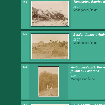
762
Tananarive. Ecuries 
1897
Madagascar, Île de
763
Betafo. Village d'And
1897
Madagascar, Île de
764
Ambohimalazalé. Pierre
jouant au Fanorona
1897
Madagascar, Île de
765
Sur la route. Une hal