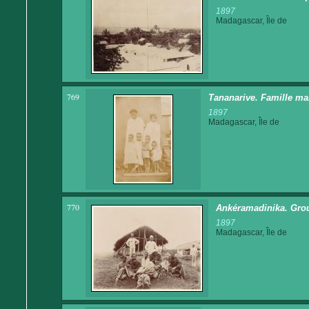
1897
Madagascar, Île de
769
Tananarive. Famille malg
1897
Madagascar, Île de
770
Ankéramadinika. Grou
1897
Madagascar, Île de